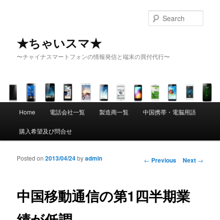
Sear
★ちゃいスマ★
〜チャイナスマートフォンの情報発信と端末の買付代行〜
Main menu
Home
電話会社一覧
製造商一覧
中国携帯・電脳用語
Skip to primary content
Skip to secondary content
購入希望及び問合せ
Posted on
2013/04/24
by
admin
Post navigation
←
Previous
Next
→
中国移動通信の第1四半期業
績が低調