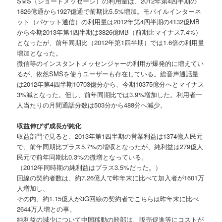
SMS（ショートメッセージ）の利用量は、2012年第4四半期の
1826億通から1927億通で前期比5.5%増加。モバイルインターネ
ット（パケット通信）の利用量は2012年第4四半期の4132億MB
から今期2013年第1四半期は3826億MB（前期比マイナス7.4%）
となったが、前年同期比（2012年第1四半期）では1.6倍の利用量
増加となった。
微信等のインスタントメッセンジャーの利用が爆発的に増えてい
るが、依然SMSを使うユーザーも存在している。総音声通話量
は2012年第4四半期10703億分から、今期10375億分へとマイナス
3%減となった。但し、前年同期比では3.9%増加した。利用者一
人当たりの月間通話分数は503分から488分へ減少。
収益伸びず成長が鈍化
収益部門で見ると、2013年第1四半期の営業利益は1374億人民元
で、前年同期比プラス5.7%の増収となったが、純利益は279億人
民元で前年同期比0.3%の微増となっている。
（2012年同時期の純利益はプラス3.5%だった。）
回線の契約者数は、約7.26億人で昨年末に比べて加入者が1601万
人増加し、
その内、約1.15億人が3G回線の契約者でこちらは昨年末に比べ
2644万人増との事。
純利益の減少について中国移動の幹部は、販売促進等にコストが