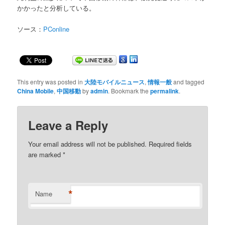
かかったと分析している。
ソース：
PConline
This entry was posted in
大陸モバイルニュース
,
情報一般
and tagged
China Mobile
,
中国移動
by
admin
. Bookmark the
permalink
.
Leave a Reply
Your email address will not be published. Required fields
are marked
*
*
Name