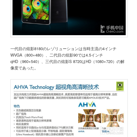
一代目の炫影8180のレゾリューションは当時主流の4インチ
WVGA（800×480）、二代目の炫影90では4.5インチ
qHD（960×540）、三代目の炫影S 8720はHD（1080×720）の解
像度であった。