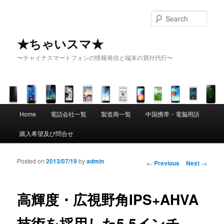
Sear
★ちゃいスマ★
〜チャイナスマートフォンの情報発信と端末の買付代行〜
Main menu
Home
電話会社一覧
製造商一覧
中国携帯・電脳用語
Skip to primary content
Skip to secondary content
購入希望及び問合せ
Posted on
2013/07/19
by
admin
Post navigation
←
Previous
Next
→
高輝度・広視野角IPS+AHVA
技術を採用した5.5インチ