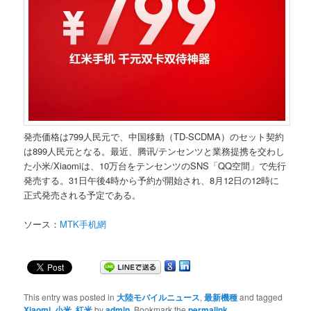
発売価格は799人民元で、中国移動（TD-SCDMA）のセット契約
は899人民元となる。最近、腾讯/テンセンツと業務提携を交わし
た小米/Xiaomiは、10万台をテンセンツのSNS「QQ空間」で先行
発売する。31日午後4時から予約が開始され、8月12日の12時に
正式発売される予定である。
ソース：
MTK手机網
This entry was posted in
大陸モバイルニュース
,
最新機種
and tagged
Xiaomi
,
小米
,
紅米
by
admin
. Bookmark the
permalink
.