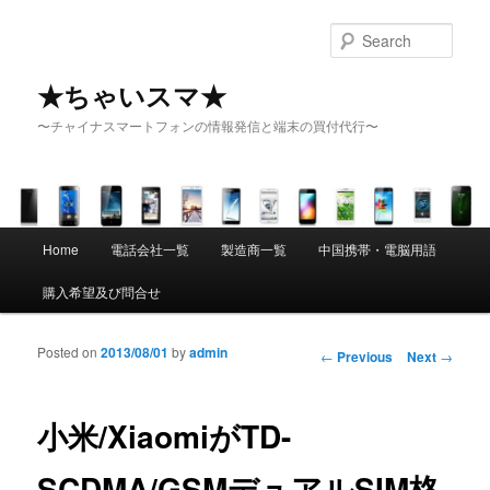
Sear
★ちゃいスマ★
〜チャイナスマートフォンの情報発信と端末の買付代行〜
Main menu
Home
電話会社一覧
製造商一覧
中国携帯・電脳用語
Skip to primary content
Skip to secondary content
購入希望及び問合せ
Posted on
2013/08/01
by
admin
Post navigation
←
Previous
Next
→
小米/XiaomiがTD-
SCDMA/GSMデュアルSIM格