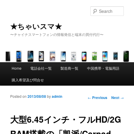
Sear
★ちゃいスマ★
〜チャイナスマートフォンの情報発信と端末の買付代行〜
Main menu
Home
電話会社一覧
製造商一覧
中国携帯・電脳用語
Skip to primary content
Skip to secondary content
購入希望及び問合せ
Posted on
2013/08/08
by
admin
Post navigation
←
Previous
Next
→
大型6.45インチ・フルHD/2G
RAM搭載の「凯派/Carpad