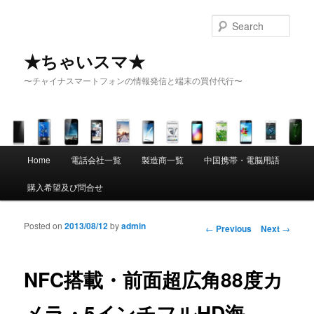
Sear
★ちゃいスマ★
〜チャイナスマートフォンの情報発信と端末の買付代行〜
Main menu
Home
電話会社一覧
製造商一覧
中国携帯・電脳用語
Skip to primary content
Skip to secondary content
購入希望及び問合せ
Posted on
2013/08/12
by
admin
Post navigation
←
Previous
Next
→
NFC搭載・前面超広角88度カ
メラ・5インチフルHD海