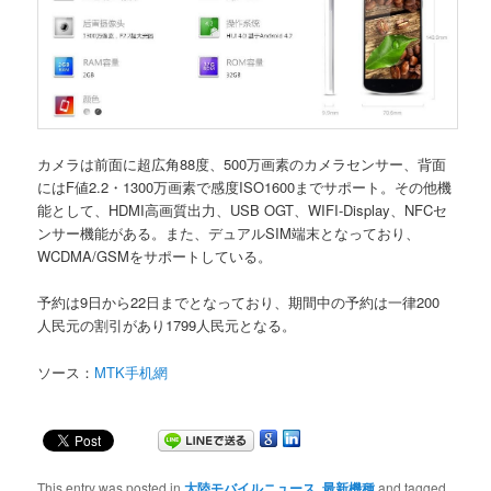
カメラは前面に超広角88度、500万画素のカメラセンサー、背面
にはF値2.2・1300万画素で感度ISO1600までサポート。その他機
能として、HDMI高画質出力、USB OGT、WIFI-Display、NFCセ
ンサー機能がある。また、デュアルSIM端末となっており、
WCDMA/GSMをサポートしている。
予約は9日から22日までとなっており、期間中の予約は一律200
人民元の割引があり1799人民元となる。
ソース：
MTK手机網
This entry was posted in
大陸モバイルニュース
,
最新機種
and tagged