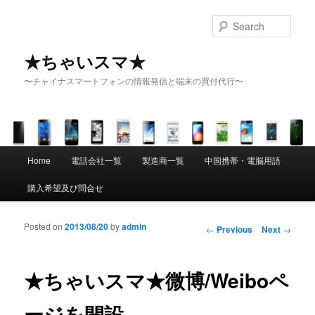
Sear
★ちゃいスマ★
〜チャイナスマートフォンの情報発信と端末の買付代行〜
Main menu
Home
電話会社一覧
製造商一覧
中国携帯・電脳用語
Skip to primary content
Skip to secondary content
購入希望及び問合せ
Posted on
2013/08/20
by
admin
Post navigation
←
Previous
Next
→
★ちゃいスマ★微博/Weiboペ
ージを開設