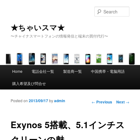
Sear
★ちゃいスマ★
〜チャイナスマートフォンの情報発信と端末の買付代行〜
Main menu
Home
電話会社一覧
製造商一覧
中国携帯・電脳用語
Skip to primary content
Skip to secondary content
購入希望及び問合せ
Posted on
2013/09/17
by
admin
Post navigation
←
Previous
Next
→
Exynos 5搭載、5.1インチス
クリーンの魅