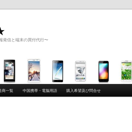
★
報発信と端末の買付代行〜
造商一覧
中国携帯・電脳用語
購入希望及び問合せ