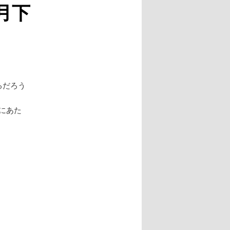
月下
るだろう
y」にあた