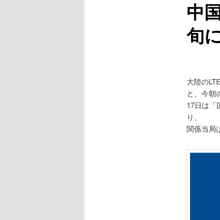
中国
旬
大陸のL
と、今朝
17日は「国際通
り、
関係当局