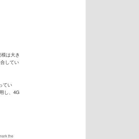
規模は大き
競合してい
ってい
用し、4G
mark the