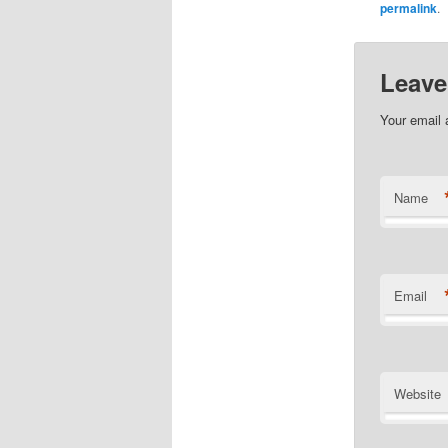
permalink
.
Leave
Your email 
Name
Email
Website