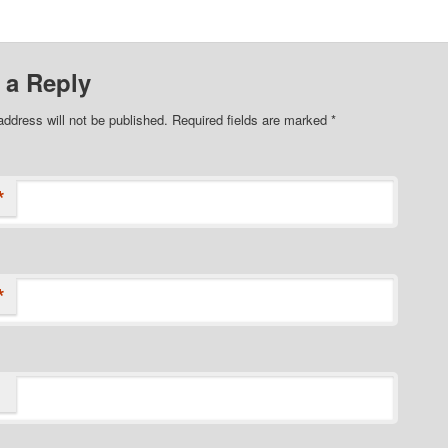
 a Reply
address will not be published. Required fields are marked
*
*
*