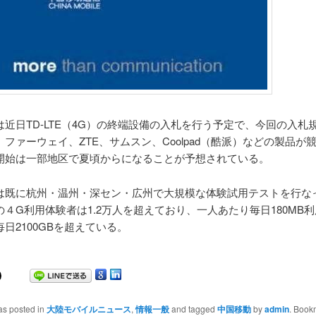
は近日TD-LTE（4G）の終端設備の入札を行う予定で、今回の入札
ファーウェイ、ZTE、サムスン、Coolpad（酷派）などの製品が
開始は一部地区で夏頃からになることが予想されている。
は既に杭州・温州・深セン・広州で大規模な体験試用テストを行な
４G利用体験者は1.2万人を超えており、一人あたり毎日180MB利
日2100GBを超えている。
as posted in
大陸モバイルニュース
,
情報一般
and tagged
中国移動
by
admin
. Book