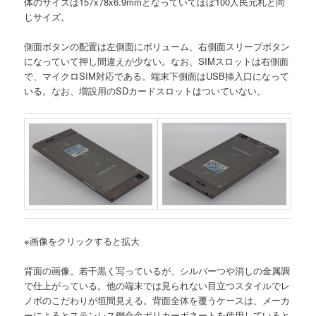
体のサイズは157x78x6.9mmとなっていてほぼ100人民元札と同
じサイズ。
側面ボタンの配置は左側面にボリューム、右側面スリープボタン
になっていて押し間違えが少ない。なお、SIMスロットは右側面
で、マイクロSIM対応である。端末下側面はUSB挿入口になって
いる。なお、増設用のSDカードスロットはついていない。
※画像をクリックすると拡大
背面の画像。若干黒く写っているが、シルバーつや消しの金属調
で仕上がっている。他の端末では見られない目立つスタイルでレ
ノボのこだわりが垣間見える。背面全体を覆うケースは、メーカ
ーによるとステンレス鋼合金ポリカーボネートを使用していると