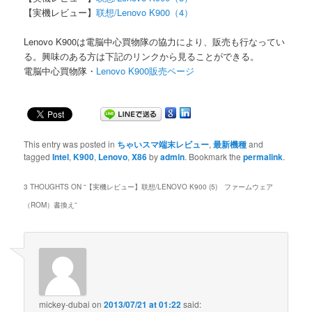
【実機レビュー】
联想/Lenovo K900（4）
Lenovo K900は電脳中心買物隊の協力により、販売も行なってい
る。興味のある方は下記のリンクから見ることができる。
電脳中心買物隊・
Lenovo K900販売ページ
This entry was posted in
ちゃいスマ端末レビュー
,
最新機種
and
tagged
Intel
,
K900
,
Lenovo
,
X86
by
admin
. Bookmark the
permalink
.
3 THOUGHTS ON “
【実機レビュー】联想/LENOVO K900 (5) ファームウェア
（ROM）書換え
”
mickey-dubai
on
2013/07/21 at 01:22
said: