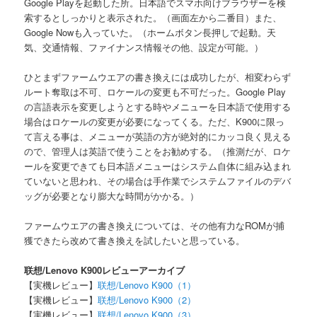
Google Playを起動した所。日本語でスマホ向けブラウザーを検
索するとしっかりと表示された。（画面左から二番目）また、
Google Nowも入っていた。（ホームボタン長押しで起動。天
気、交通情報、ファイナンス情報その他、設定が可能。）
ひとまずファームウエアの書き換えには成功したが、相変わらず
ルート奪取は不可、ロケールの変更も不可だった。Google Play
の言語表示を変更しようとする時やメニューを日本語で使用する
場合はロケールの変更が必要になってくる。ただ、K900に限っ
て言える事は、メニューが英語の方が絶対的にカッコ良く見える
ので、管理人は英語で使うことをお勧めする。（推測だが、ロケ
ールを変更できても日本語メニューはシステム自体に組み込まれ
ていないと思われ、その場合は手作業でシステムファイルのデバ
ッグが必要となり膨大な時間がかかる。）
ファームウエアの書き換えについては、その他有力なROMが捕
獲できたら改めて書き換えを試したいと思っている。
联想/Lenovo K900レビューアーカイブ
【実機レビュー】
联想/Lenovo K900（1）
【実機レビュー】
联想/Lenovo K900（2）
【実機レビュー】
联想/Lenovo K900（3）