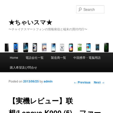
Sear
★ちゃいスマ★
〜チャイナスマートフォンの情報発信と端末の買付代行〜
Main menu
Home
電話会社一覧
製造商一覧
中国携帯・電脳用語
Skip to primary content
Skip to secondary content
購入希望及び問合せ
Posted on
2013/06/25
by
admin
Post navigation
←
Previous
Next
→
【実機レビュー】联
想/Lenovo K900 (5) ファー