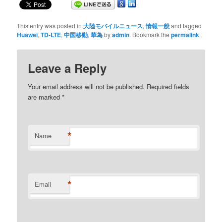
This entry was posted in
大陸モバイルニュース
,
情報一般
and tagged
Huawei
,
TD-LTE
,
中国移動
,
華為
by
admin
. Bookmark the
permalink
.
Leave a Reply
Your email address will not be published. Required fields
are marked
*
*
Name
*
Email