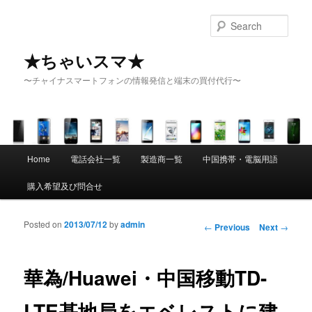
Sear
★ちゃいスマ★
〜チャイナスマートフォンの情報発信と端末の買付代行〜
Main menu
Home
電話会社一覧
製造商一覧
中国携帯・電脳用語
Skip to primary content
Skip to secondary content
購入希望及び問合せ
Posted on
2013/07/12
by
admin
Post navigation
←
Previous
Next
→
華為/Huawei・中国移動TD-
LTE基地局をエベレストに建