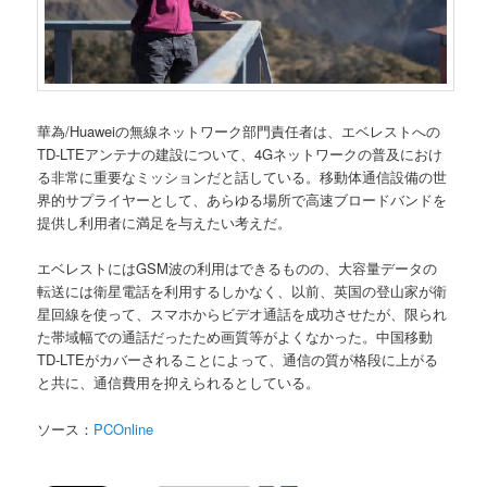
華為/Huaweiの無線ネットワーク部門責任者は、エベレストへの
TD-LTEアンテナの建設について、4Gネットワークの普及におけ
る非常に重要なミッションだと話している。移動体通信設備の世
界的サプライヤーとして、あらゆる場所で高速ブロードバンドを
提供し利用者に満足を与えたい考えだ。
エベレストにはGSM波の利用はできるものの、大容量データの
転送には衛星電話を利用するしかなく、以前、英国の登山家が衛
星回線を使って、スマホからビデオ通話を成功させたが、限られ
た帯域幅での通話だったため画質等がよくなかった。中国移動
TD-LTEがカバーされることによって、通信の質が格段に上がる
と共に、通信費用を抑えられるとしている。
ソース：
PCOnline