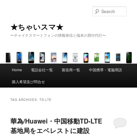
Sear
★ちゃいスマ★
〜チャイナスマートフォンの情報発信と端末の買付代行〜
Main menu
Home
電話会社一覧
製造商一覧
中国携帯・電脳用語
Skip to primary content
Skip to secondary content
購入希望及び問合せ
TAG ARCHIVES:
TD-LTE
華為/Huawei・中国移動TD-LTE
基地局をエベレストに建設