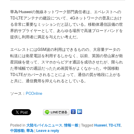
華為/Huaweiの無線ネットワーク部門責任者は、エベレストへの
TD-LTEアンテナの建設について、4Gネットワークの普及におけ
る非常に重要なミッションだと話している。移動体通信設備の世
界的サプライヤーとして、あらゆる場所で高速ブロードバンドを
提供し利用者に満足を与えたい考えだ。
エベレストにはGSM波の利用はできるものの、大容量データの
転送には衛星電話を利用するしかなく、以前、英国の登山家が衛
星回線を使って、スマホからビデオ通話を成功させたが、限られ
た帯域幅での通話だったため画質等がよくなかった。中国移動
TD-LTEがカバーされることによって、通信の質が格段に上がる
と共に、通信費用を抑えられるとしている。
ソース：
PCOnline
Posted in
大陸モバイルニュース
,
情報一般
|
Tagged
Huawei
,
TD-LTE
,
中国移動
,
華為
|
Leave a reply