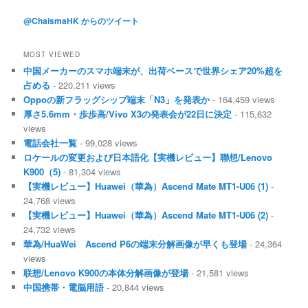
@ChaismaHK からのツイート
MOST VIEWED
中国メーカーのスマホ端末が、出荷ベースで世界シェア20%超を
占める
- 220,211 views
Oppoの新フラッグシップ端末「N3」を発表か
- 164,459 views
厚さ5.6mm・歩歩高/Vivo X3の発表会が22日に決定
- 115,632
views
電話会社一覧
- 99,028 views
ロケールの変更および日本語化【実機レビュー】聯想/Lenovo
K900（5)
- 81,304 views
【実機レビュー】Huawei（華為）Ascend Mate MT1-U06 (1)
-
24,768 views
【実機レビュー】Huawei（華為）Ascend Mate MT1-U06 (2)
-
24,732 views
華為/HuaWei Ascend P6の端末分解画像が早くも登場
- 24,364
views
联想/Lenovo K900の本体分解画像が登場
- 21,581 views
中国携帯・電脳用語
- 20,844 views