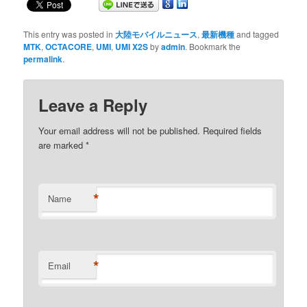
This entry was posted in
大陸モバイルニュース
,
最新機種
and tagged
MTK
,
OCTACORE
,
UMI
,
UMI X2S
by
admin
. Bookmark the
permalink
.
Leave a Reply
Your email address will not be published. Required fields
are marked
*
*
Name
*
Email