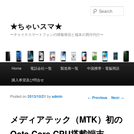
Sear
★ちゃいスマ★
〜チャイナスマートフォンの情報発信と端末の買付代行〜
Main menu
Home
電話会社一覧
製造商一覧
中国携帯・電脳用語
Skip to primary content
Skip to secondary content
購入希望及び問合せ
Posted on
2013/10/21
by
admin
Post navigation
←
Previous
Next
→
メディアテック（MTK）初の
Octa Core CPU搭載端末、