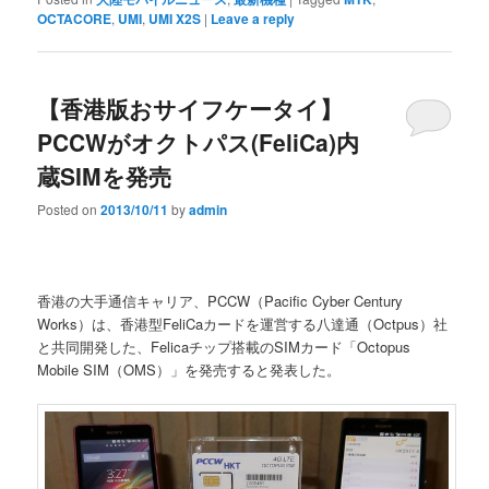
OCTACORE
,
UMI
,
UMI X2S
|
Leave a reply
【香港版おサイフケータイ】
PCCWがオクトパス(FeliCa)内
蔵SIMを発売
Posted on
2013/10/11
by
admin
香港の大手通信キャリア、PCCW（Pacific Cyber Century
Works）は、香港型FeliCaカードを運営する八達通（Octpus）社
と共同開発した、Felicaチップ搭載のSIMカード「Octopus
Mobile SIM（OMS）」を発売すると発表した。