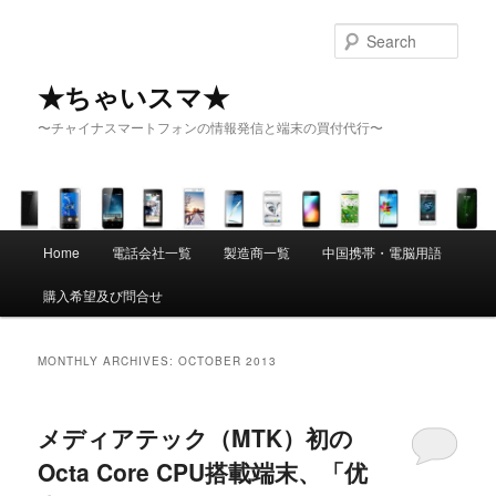
Sear
★ちゃいスマ★
〜チャイナスマートフォンの情報発信と端末の買付代行〜
Main menu
Home
電話会社一覧
製造商一覧
中国携帯・電脳用語
Skip to primary content
Skip to secondary content
購入希望及び問合せ
MONTHLY ARCHIVES:
OCTOBER 2013
メディアテック（MTK）初の
Octa Core CPU搭載端末、「优