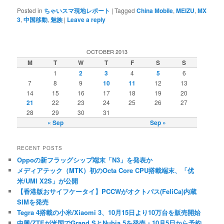
Posted in
ちゃいスマ現地レポート
|
Tagged
China Mobile
,
MEIZU
,
MX
3
,
中国移動
,
魅族
|
Leave a reply
OCTOBER 2013
M
T
W
T
F
S
S
1
2
3
4
5
6
7
8
9
10
11
12
13
14
15
16
17
18
19
20
21
22
23
24
25
26
27
28
29
30
31
« Sep
Sep »
RECENT POSTS
Oppoの新フラッグシップ端末「N3」を発表か
メディアテック（MTK）初のOcta Core CPU搭載端末、「优
米/UMI X2S」が公開
【香港版おサイフケータイ】PCCWがオクトパス(FeliCa)内蔵
SIMを発売
Tegra 4搭載の小米/Xiaomi 3、10月15日より10万台を販売開始
中興/ZTEが米国でGrand SとNubia 5を発売・10月5日から予約