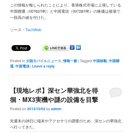
この情報が報じられたことにより、香港株式市場に上場している
中国聯通（00762/HK）と中国電信（00728/HK）の株価は後場で
一段高の値を付けた。
ソース・
TechWeb
Posted in
大陸モバイルニュース
,
情報一般
|
Tagged
中国移動
,
中国聯
通
,
中国電信
|
Leave a reply
【現地レポ】深セン華強北を徘
徊・MX3実機や謎の設備を目撃
Posted on
2013/10/02
by
admin
先週末の28日に端末やアクセサリの調査のため、深センの華強北
へ行ってきた。