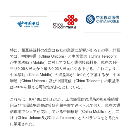
特に、相互接続料の改定は各社の業績に影響があるとの事。計画
では、中国聯通（China Unicom）と中国電信（China Telecom）
が中国移動（Mobile）に対して支払う通信接続料を、現在の1分
当り0.06人民元から最大0.03人民元に引き下げる。これにより、
中国移動（China Mobile）の収益率が-10%近く下落するが、中国
聯通（China Unicom）及び中国電信（China Telecom）の収益率
は+50%を超える可能性があるとしている。
これらは、9月18日に行われた、工信部電信管理局の相互接続費
用及び市場競争調整政策研究報告書で述べられており、現在の通
信市場でシェアが突出している中国移動（China Mobile）と、二
社（China Unicom及びChina Telecom）とのバランスをとるため
に策定された。