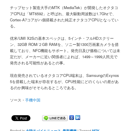
チップセット製造大手のMTK（MediaTek）が開発したオクタコ
アCPUは「MT6592」と呼ばれ、最大駆動周波数は1.7Ghzで、
Cortex-A7コアがハ個搭載された純正オクタコアCPUとなってい
る。
优米/UMI X2Sの基本スペックは、5インチ・フルHDスクリー
ン、32GB ROM/２GB RAMを、ソニー製1300万画素カメラを搭
載しており、NFC機能もサポート。発売日及び価格については未
定だが、メーカーに近い関係者によれば、1499～1999人民元で
発売される可能性があるとの事。
現在発売されているオクタコアCPU端末は、SamsungのExynos
5を搭載した端末が存在するが、CPU性能にどのくらいの差があ
るのか興味がそそられるところである。
ソース・
手機中国
Posted in
大陸モバイルニュース
,
最新機種
|
Tagged
MTK
,