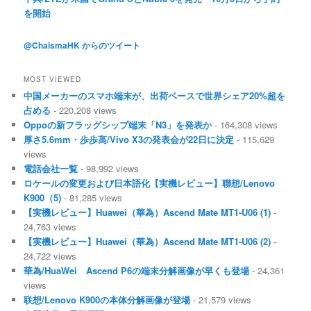
を開始
@ChaismaHK からのツイート
MOST VIEWED
中国メーカーのスマホ端末が、出荷ベースで世界シェア20%超を
占める
- 220,208 views
Oppoの新フラッグシップ端末「N3」を発表か
- 164,308 views
厚さ5.6mm・歩歩高/Vivo X3の発表会が22日に決定
- 115,629
views
電話会社一覧
- 98,992 views
ロケールの変更および日本語化【実機レビュー】聯想/Lenovo
K900（5)
- 81,285 views
【実機レビュー】Huawei（華為）Ascend Mate MT1-U06 (1)
-
24,763 views
【実機レビュー】Huawei（華為）Ascend Mate MT1-U06 (2)
-
24,722 views
華為/HuaWei Ascend P6の端末分解画像が早くも登場
- 24,361
views
联想/Lenovo K900の本体分解画像が登場
- 21,579 views