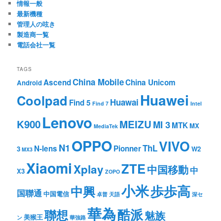
情報一般
最新機種
管理人の呟き
製造商一覧
電話会社一覧
TAGS
China Mobile
Ascend
China Unicom
Android
Huawei
Coolpad
Huawai
Find 5
Find 7
Intel
Lenovo
K900
MEIZU
MI 3
MTK
MX
MediaTek
OPPO
VIVO
N1
ThL
N-lens
Pionner
3
W2
MX3
Xiaomi
ZTE
Xplay
中国移動
中
X3
ZOPO
小米
歩歩高
中興
国聯通
中国電信
卓普
天語
深セ
華為
酷派
聯想
魅族
美猴王
ン
華強路