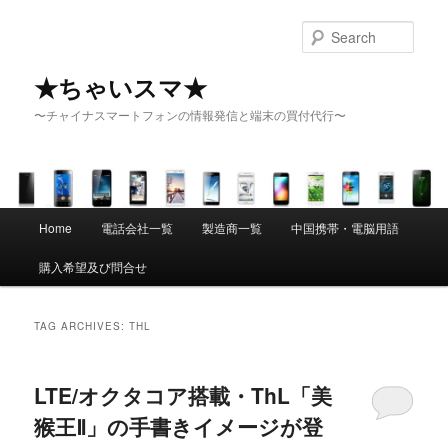
Sear
★ちゃいスマ★
〜チャイナスマートフォンの情報発信と端末の買付代行〜
Main menu
Home
電話会社一覧
製造商一覧
中国携帯・電脳用語
Skip to primary content
Skip to secondary content
購入希望及び問合せ
TAG ARCHIVES:
THL
LTE/オクタコア搭載・ThL「美
猴王Ⅱ」の手書きイメージが登