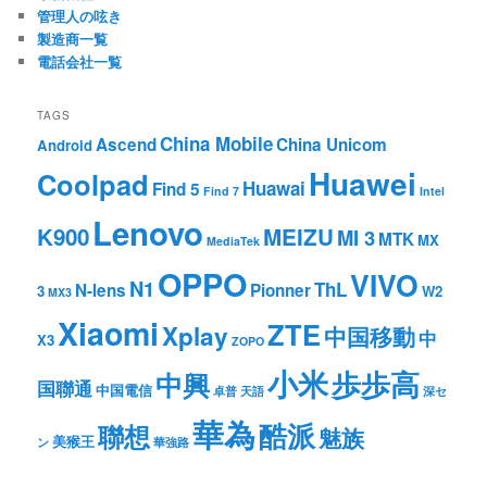
管理人の呟き
製造商一覧
電話会社一覧
TAGS
China Mobile
Ascend
China Unicom
Android
Huawei
Coolpad
Huawai
Find 5
Find 7
Intel
Lenovo
K900
MEIZU
MI 3
MTK
MX
MediaTek
OPPO
VIVO
N1
ThL
N-lens
Pionner
3
W2
MX3
Xiaomi
ZTE
Xplay
中国移動
中
X3
ZOPO
小米
歩歩高
中興
国聯通
中国電信
卓普
天語
深セ
華為
酷派
聯想
魅族
美猴王
ン
華強路