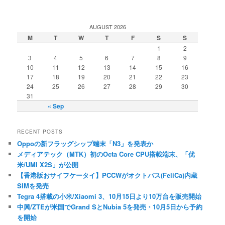
AUGUST 2026
M
T
W
T
F
S
S
1
2
3
4
5
6
7
8
9
10
11
12
13
14
15
16
17
18
19
20
21
22
23
24
25
26
27
28
29
30
31
« Sep
RECENT POSTS
Oppoの新フラッグシップ端末「N3」を発表か
メディアテック（MTK）初のOcta Core CPU搭載端末、「优
米/UMI X2S」が公開
【香港版おサイフケータイ】PCCWがオクトパス(FeliCa)内蔵
SIMを発売
Tegra 4搭載の小米/Xiaomi 3、10月15日より10万台を販売開始
中興/ZTEが米国でGrand SとNubia 5を発売・10月5日から予約
を開始