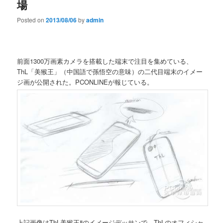
場
Posted on
2013/08/06
by
admin
前面1300万画素カメラを搭載した端末で注目を集めている、
ThL「美猴王」（中国語で孫悟空の意味）の二代目端末のイメー
ジ画が公開された。PCONLINEが報じている。
上記画像はThL美猴王Ⅱのイメージデッサンで、ThLのオフィシャ