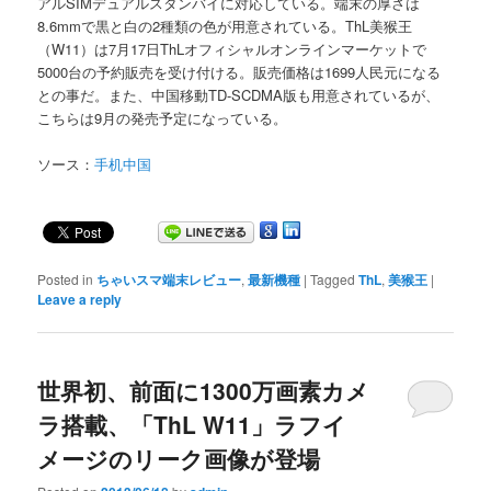
アルSIMデュアルスタンバイに対応している。端末の厚さは
8.6mmで黒と白の2種類の色が用意されている。ThL美猴王
（W11）は7月17日ThLオフィシャルオンラインマーケットで
5000台の予約販売を受け付ける。販売価格は1699人民元になる
との事だ。また、中国移動TD-SCDMA版も用意されているが、
こちらは9月の発売予定になっている。
ソース：
手机中国
Posted in
ちゃいスマ端末レビュー
,
最新機種
|
Tagged
ThL
,
美猴王
|
Leave a reply
世界初、前面に1300万画素カメ
ラ搭載、「ThL W11」ラフイ
メージのリーク画像が登場