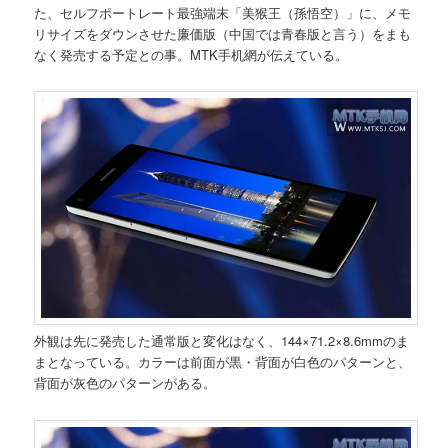
た、セルフポートレート最強端末「美猴王（孫悟空）」に、メモ
リサイズをダウンさせた廉価版（中国では青春版と言う）をまも
なく発売する予定との事。MTK手机網が伝えている。
外観は先に発売した通常版と変化はなく、144×71.2×8.6mmのま
まとなっている。カラーは前面が黒・背面が白色のパターンと、
背面が灰色のパターンがある。