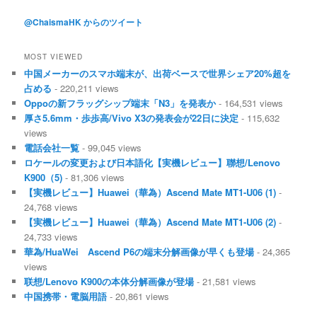
@ChaismaHK からのツイート
MOST VIEWED
中国メーカーのスマホ端末が、出荷ベースで世界シェア20%超を
占める
- 220,211 views
Oppoの新フラッグシップ端末「N3」を発表か
- 164,531 views
厚さ5.6mm・歩歩高/Vivo X3の発表会が22日に決定
- 115,632
views
電話会社一覧
- 99,045 views
ロケールの変更および日本語化【実機レビュー】聯想/Lenovo
K900（5)
- 81,306 views
【実機レビュー】Huawei（華為）Ascend Mate MT1-U06 (1)
-
24,768 views
【実機レビュー】Huawei（華為）Ascend Mate MT1-U06 (2)
-
24,733 views
華為/HuaWei Ascend P6の端末分解画像が早くも登場
- 24,365
views
联想/Lenovo K900の本体分解画像が登場
- 21,581 views
中国携帯・電脳用語
- 20,861 views