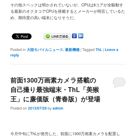
その他スペックは明かされていないが、CPUは8コアが全駆動す
る最新のオクタコアCPUを搭載するとメーカーが明言しているた
め、期待度の高い端末になりそうだ。
Posted in
大陸モバイルニュース
,
最新機種
|
Tagged
ThL
|
Leave a
reply
前面1300万画素カメラ搭載の
自己撮り最強端末・ThL「美猴
王」に廉価版（青春版）が登場
Posted on
2013/07/29
by
admin
今月中旬にThLが発売した、前面に1300万画素カメラを配置し