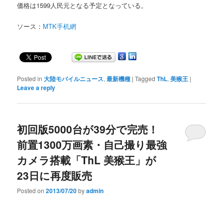
価格は1599人民元となる予定となっている。
ソース：
MTK手机網
Posted in
大陸モバイルニュース
,
最新機種
|
Tagged
ThL
,
美猴王
|
Leave a reply
初回版5000台が39分で完売！
前置1300万画素・自己撮り最強
カメラ搭載「ThL 美猴王」が
23日に再度販売
Posted on
2013/07/20
by
admin