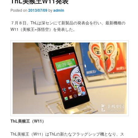
ThL美猴王W11発表
Posted on
2013/07/09
by
admin
７月８日、ThLは深センにて新製品の発表会を行い、最新機種の
W11（美猴王=孫悟空）を発表した。
ThL美猴王（W11）
ThL美猴王（W11）はThLの新たなフラッグシップ機となり、ス