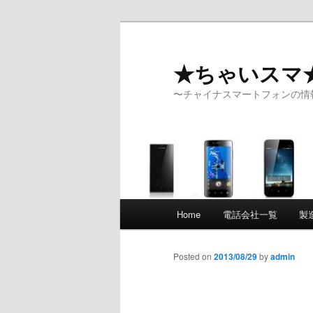
★ちゃいスマ
〜チャイナスマートフォンの情
Main menu
Home
電話会社一覧
製
Skip to primary content
Skip to secondary content
Posted on
2013/08/29
by
admin