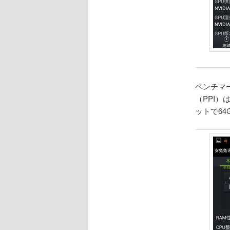
ベンチマ
（PPI）
ットで6