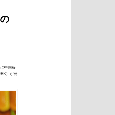
）の
新たに中国移
GEEK）が発