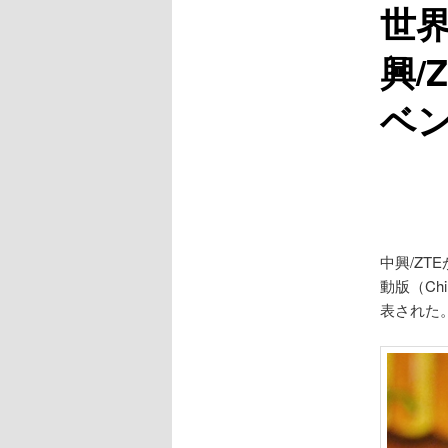
世界
興/
ベ
中興/ZTE
動版（Chi
表された