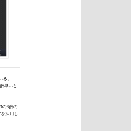
ている。
.6倍早いと
 3の6倍の
Yを採用し