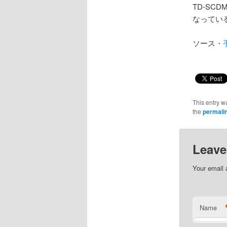
TD-S
なってい
ソース・
This entry w
the
permali
Leave
Your email 
Name