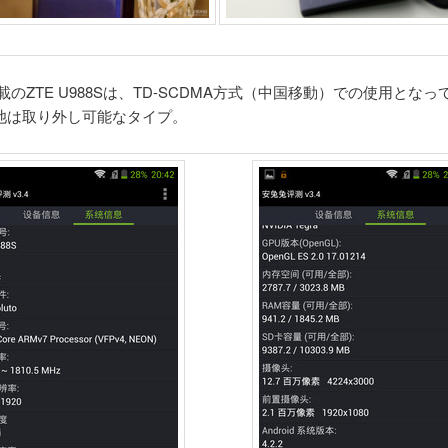
 4搭載のZTE U988Sは、TD-SCDMA方式（中国移動）での使用とな
池は取り外し可能なタイプ。