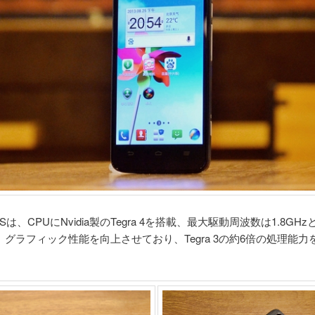
88Sは、CPUにNvidia製のTegra 4を搭載、最大駆動周波数は1.8GH
グラフィック性能を向上させており、Tegra 3の約6倍の処理能力