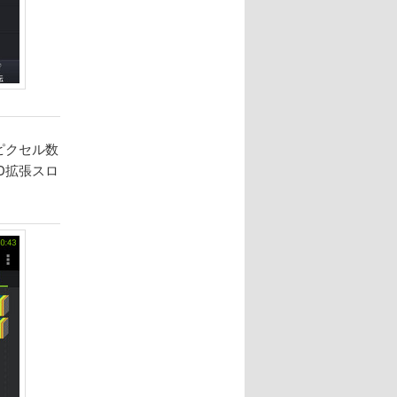
ピクセル数
SD拡張スロ