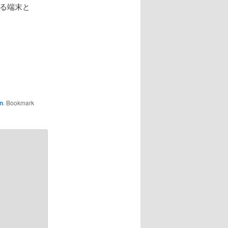
ある端末と
n
. Bookmark