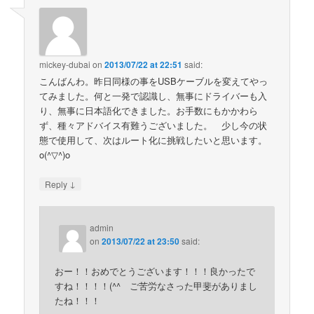
mickey-dubai
on
2013/07/22 at 22:51
said:
こんばんわ。昨日同様の事をUSBケーブルを変えてやっ
てみました。何と一発で認識し、無事にドライバーも入
り、無事に日本語化できました。お手数にもかかわら
ず、種々アドバイス有難うございました。 少し今の状
態で使用して、次はルート化に挑戦したいと思います。
o(^▽^)o
↓
Reply
admin
on
2013/07/22 at 23:50
said:
おー！！おめでとうございます！！！良かったで
すね！！！！(^^ ご苦労なさった甲斐がありまし
たね！！！