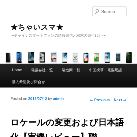
Sear
★ちゃいスマ★
〜チャイナスマートフォンの情報発信と端末の買付代行〜
Main menu
Home
電話会社一覧
製造商一覧
中国携帯・電脳用語
Skip to primary content
Skip to secondary content
購入希望及び問合せ
Posted on
2013/07/12
by
admin
Post navigation
←
Previous
Next
→
ロケールの変更および日本語
化【実機レビュー】聯