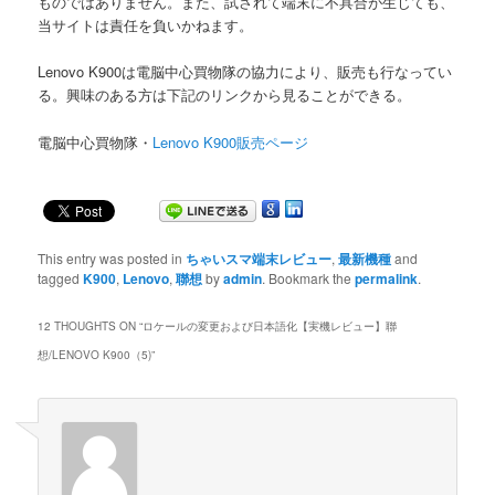
ものではありません。また、試されて端末に不具合が生じても、
当サイトは責任を負いかねます。
Lenovo K900は電脳中心買物隊の協力により、販売も行なってい
る。興味のある方は下記のリンクから見ることができる。
電脳中心買物隊・
Lenovo K900販売ページ
This entry was posted in
ちゃいスマ端末レビュー
,
最新機種
and
tagged
K900
,
Lenovo
,
聯想
by
admin
. Bookmark the
permalink
.
12 THOUGHTS ON “
ロケールの変更および日本語化【実機レビュー】聯
想/LENOVO K900（5)
”