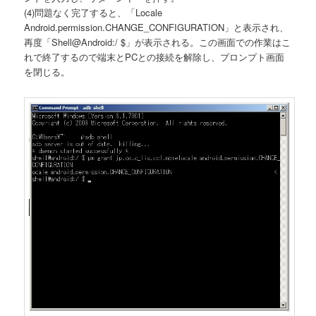
(4)問題なく完了すると、「Locale
Android.permission.CHANGE_CONFIGURATION」と表示され、
再度「Shell@Android:/ $」が表示される。この画面での作業はこ
れで終了するので端末とPCとの接続を解除し、プロンプト画面
を閉じる。