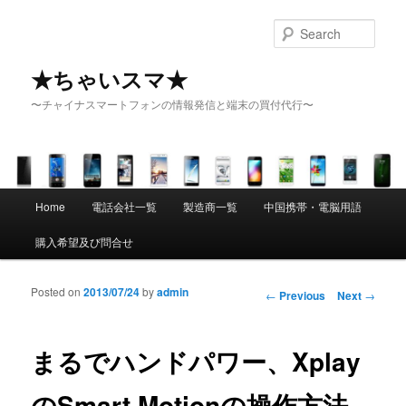
Sear
★ちゃいスマ★
〜チャイナスマートフォンの情報発信と端末の買付代行〜
Main menu
Home
電話会社一覧
製造商一覧
中国携帯・電脳用語
Skip to primary content
Skip to secondary content
購入希望及び問合せ
Posted on
2013/07/24
by
admin
Post navigation
←
Previous
Next
→
まるでハンドパワー、Xplay
のSmart Motionの操作方法