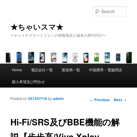
Sear
★ちゃいスマ★
〜チャイナスマートフォンの情報発信と端末の買付代行〜
Main menu
Home
電話会社一覧
製造商一覧
中国携帯・電脳用語
Skip to primary content
Skip to secondary content
購入希望及び問合せ
Posted on
2013/07/18
by
admin
Post navigation
←
Previous
Next
→
Hi-Fi/SRS及びBBE機能の解
説【歩歩高/Vivo Xplay