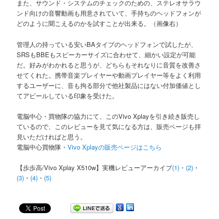
また、サウンド・システムのチェックのための、ステレオサラウ
ンド向けの音響動画も用意されていて、手持ちのヘッドフォンが
どのように聞こえるのかを試すことが出来る。（画像右）
管理人の持っている安いBAタイプのヘッドフォンで試したが、
SRSもBBEもスピーカーサイズに合わせて、細かい設定が可能
だ。好みがわかれると思うが、どちらもそれなりに音質を改善さ
せてくれた。携帯音楽プレイヤーや動画プレイヤー等をよく利用
するユーザーに、音も拘る部分で他社製品にはない付加価値とし
てアピールしている印象を受けた。
電脳中心・買物隊の協力にて、このVivo Xplayを引き続き販売し
ているので、このレビューを見て気になる方は、販売ページも拝
見いただければと思う。
電脳中心買物隊・
Vivo Xplayの販売ページはこちら
【歩歩高/Vivo Xplay X510w】実機レビューアーカイブ
(1)
・
(2)
・
(3)
・
(4)
・
(5)