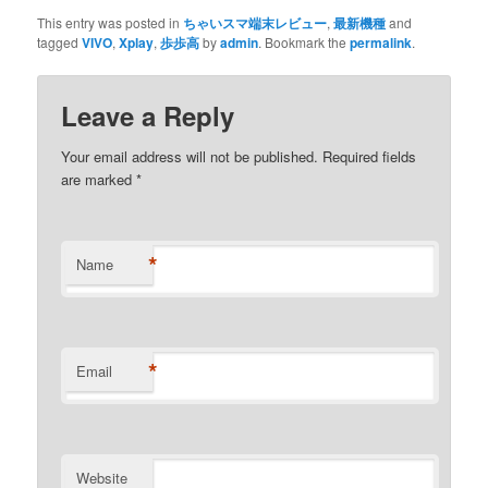
This entry was posted in
ちゃいスマ端末レビュー
,
最新機種
and
tagged
VIVO
,
Xplay
,
歩歩高
by
admin
. Bookmark the
permalink
.
Leave a Reply
Your email address will not be published. Required fields
are marked
*
*
Name
*
Email
Website