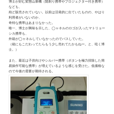
博士が好む変態山寨機（髭剃り携帯やプロジェクター付き携帯）
なども、
殆ど販売されていない。以前は活発的に出ていたものの、やはり
利用者がいないのか、
奇特な携帯はあまりなかった。
唯一、博士が興味を示した、◯ャネルのロゴが入ったマトリョー
シカ携帯も、
外箱が◯ャネルしていなかったのでパスしていた。
（箱にもこだわってたらもう少し売れてたかもねー。と、呟く博
士。）
また、最近は子供向けやシルバー携帯（ボタンを極力排除した簡
易操作可能な携帯）が増えているような感じを受けた。低価格な
ので今後の需要が期待される。