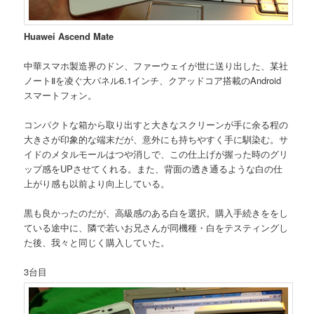
Huawei Ascend Mate
中華スマホ製造界のドン、ファーウェイが世に送り出した、某社
ノートⅡを凌ぐ大パネル6.1インチ、クアッドコア搭載のAndroid
スマートフォン。
コンパクトな箱から取り出すと大きなスクリーンが手に余る程の
大きさが印象的な端末だが、意外にも持ちやすく手に馴染む。サ
イドのメタルモールはつや消しで、この仕上げが握った時のグリ
ップ感をUPさせてくれる。また、背面の透き通るような白の仕
上がり感も以前より向上している。
黒も良かったのだが、高級感のある白を選択。購入手続きををし
ている途中に、隣で若いお兄さんが同機種・白をテスティングし
た後、我々と同じく購入していた。
3台目