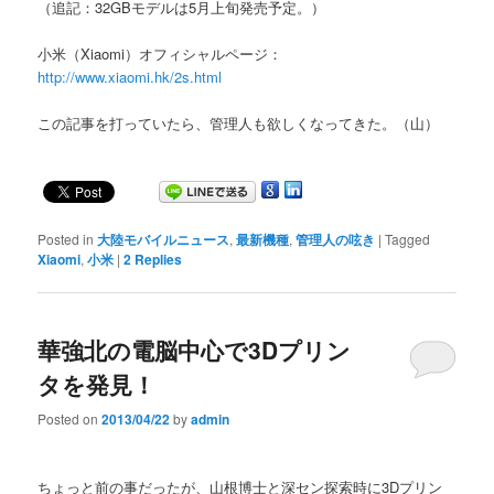
（追記：32GBモデルは5月上旬発売予定。）
小米（Xiaomi）オフィシャルページ：
http://www.xiaomi.hk/2s.html
この記事を打っていたら、管理人も欲しくなってきた。（山）
Posted in
大陸モバイルニュース
,
最新機種
,
管理人の呟き
|
Tagged
Xiaomi
,
小米
|
2
Replies
華強北の電脳中心で3Dプリン
タを発見！
Posted on
2013/04/22
by
admin
ちょっと前の事だったが、山根博士と深セン探索時に3Dプリン