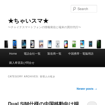
Sear
★ちゃいスマ★
〜チャイナスマートフォンの情報発信と端末の買付代行〜
Main menu
Home
電話会社一覧
製造商一覧
中国携帯・電脳用語
Skip to primary content
Skip to secondary content
購入希望及び問合せ
CATEGORY ARCHIVES:
管理人の呟き
Post navigation
Newer posts
→
Dual SIM仕様の中国移動向け端