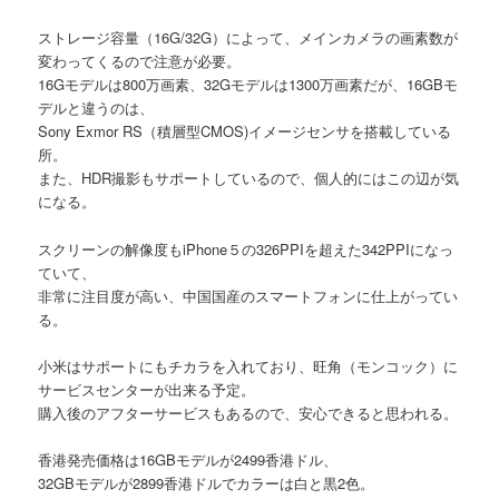
ストレージ容量（16G/32G）によって、メインカメラの画素数が
変わってくるので注意が必要。
16Gモデルは800万画素、32Gモデルは1300万画素だが、16GBモ
デルと違うのは、
Sony Exmor RS（積層型CMOS)イメージセンサを搭載している
所。
また、HDR撮影もサポートしているので、個人的にはこの辺が気
になる。
スクリーンの解像度もiPhone５の326PPIを超えた342PPIになっ
ていて、
非常に注目度が高い、中国国産のスマートフォンに仕上がってい
る。
小米はサポートにもチカラを入れており、旺角（モンコック）に
サービスセンターが出来る予定。
購入後のアフターサービスもあるので、安心できると思われる。
香港発売価格は16GBモデルが2499香港ドル、
32GBモデルが2899香港ドルでカラーは白と黒2色。