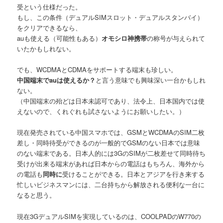
受という仕様だった。
もし、この条件（デュアルSIMスロット・デュアルスタンバイ）
をクリアできるなら、
auも使える（可能性もある）
オモシロ神携帯
の称号が与えられて
いたかもしれない。
でも、WCDMAとCDMAをサポートする端末も珍しい。
中国端末でauは使えるか？
と言う意味でも興味深い一台かもしれ
ない。
（中国端末の殆どは日本未認可であり、法令上、日本国内では使
えないので、くれぐれも試さないようにお願いしたい。）
現在発売されている中国スマホでは、GSMとWCDMAのSIM二枚
差し・同時待受ができるのが一般的でGSMのない日本では意味
のない端末である。日本人的には3GのSIMが二枚差せて同時待ち
受けが出来る端末があれば日本からの電話はもちろん、海外から
の電話も
同時に
受けることができる。日本とアジアを行き来する
忙しいビジネスマンには、二台持ちから解放される便利な一台に
なると思う。
現在3GデュアルSIMを実現しているのは、COOLPADのW770の