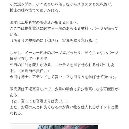
その話を聞き、少々めまいを催しながらスタスタと先を急ぐ、
博士の後を慌てて追いかける。
まずは工場直営の販売店が集まるビルへ。
ここでは携帯電話に関する一切のあらゆる材料・パーツが揃って
いる。
（あまりの規模のに圧倒され、写真を取り忘れる。）
しかし、メーカー純正のパーツ屋だったり、そうじゃないパーツ
屋が混在しているので、
相当の目利き能力が必要。ニセモノを掴ませられる可能性もあ
る。（原則自己責任。）
今回は博士にアテンドして貰い、立ち回り方を学ばせて頂いた。
販売店は工場直営なので、少量の場合は多少割高になる可能性が
ある。
（と、言っても香港よりは安い。）
また、お店の人と仲良くなるのが良い物を仕入れるポイントと思
われる。