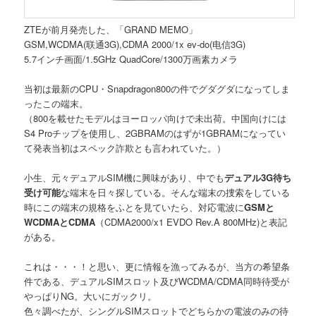
ZTEが前月発売した、「GRAND MEMO」
GSM,WCDMA(联通3G),CDMA 2000/1x ev-do(电信3G)
5.7インチ画面/1.5GHz QuadCore/1300万画素カメラ
当初は最新のCPU・Snapdragon800の件でグダグダになってしま
ったこの端末。
（800を載せたモデルはヨーロッパ向けで未出荷。中国向けには
S4 Proチップを使用し、2GBRAMのはずが1GBRAMになってい
て発表当初はスペック詐欺とも言われていた。）
小生、元々デュアルSIM機に興味があり、中でも
デュアル3G待ち
受け可能
な端末を日々探している。そんな端末の捜索をしている
時にこの端末の規格をふとを見ていたら、対応電波に
GSMと
WCDMAとCDMA
（CDMA2000/x1 EVDO Rev.A 800MHz)と表記
がある。
これは・・・！と思い、更に情報を漁ってみるが、当方の希望条
件である、デュアルSIMスロット及びWCDMA/CDMA同時待受が
やっぱりNG。大いにガックリ。
色々調べたが、シングルSIMスロットでどちらかの電波のみの待