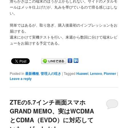
滑らかさはこの端末のほうが上かもしれない。サイドのメタルモ
ールはメッキ仕上げだが、丸みを帯びているので滑る感じはしな
い。
簡単ではあるが、取り急ぎ、購入後最初のインプレッションをお
届けする。
週末にかけて実機テストを行い、来週から数回に分けて端末レビ
ューをお届けする予定である。
Posted in
最新機種
,
管理人の呟き
|
Tagged
Huawei
,
Lenovo
,
Pionner
|
Leave a reply
ZTEの5.7インチ画面スマホ
GRAND MEMO、実はWCDMA
とCDMA（EVDO）に対応して