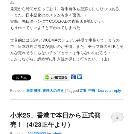
み。
発売から時間が立っており、端末自体も型落ちになりつつある。
（また、日本語化のカスタムも少々面倒。）
実際、先日深センにてCOOLPADの直販店を覗いたが、
もう作ってないよ？と言われてしまった。
世界的にはGSMとWCDMAのデュアル待受で事足りてしまうの
で、日本以外に需要が無いのが実情。また、チップ屋のMTKもそ
んな売れそうにもないチップセットは作らないのだろう・・・
しかしながら、諦めずに引き続き探して行きたい。（山）
Posted in
最新機種
,
管理人の呟き
|
Tagged
ZTE
,
中興
|
Leave a reply
小米2S、香港で本日から正式発
2
売！（4/23正午より）
Posted on
2013/04/23
by
admin