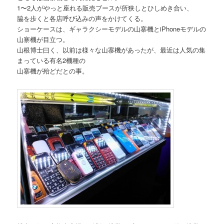
1〜2人がやっと座れる販売ブースが所狭しとひしめき合い、
脇を歩くと各店呼び込みの声をかけてくる。
ショーケースは、ギャラクシーモデルの山寨機とiPhoneモデルの
山寨機が目立つ。
山根博士曰く、以前は様々な山寨機があったが、最近は人気の集
まっている有名2機種の
山寨機が殆どだとの事。