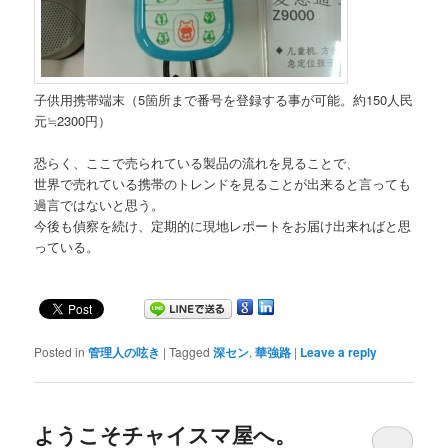
子供用携帯端末（5箇所まで番号を登録する事が可能。約150人民
元≒2300円）
恐らく、ここで売られている製品の流れを見ることで、
世界で売れている携帯のトレンドを見ることが出来ると言っても
過言ではないと思う。
今後も偵察を続け、定期的に現地レポートをお届け出来ればと思
っている。
Posted in
管理人の呟き
|
Tagged
深セン
,
華強路
|
Leave a reply
ようこそチャイスマ屋へ。