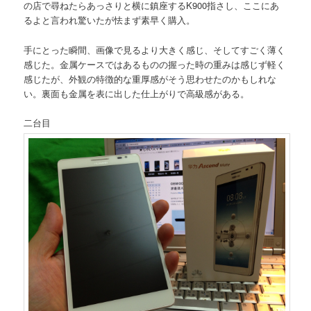
の店で尋ねたらあっさりと横に鎮座するK900指さし、ここにあ
るよと言われ驚いたが怯まず素早く購入。
手にとった瞬間、画像で見るより大きく感じ、そしてすごく薄く
感じた。金属ケースではあるものの握った時の重みは感じず軽く
感じたが、外観の特徴的な重厚感がそう思わせたのかもしれな
い。裏面も金属を表に出した仕上がりで高級感がある。
二台目