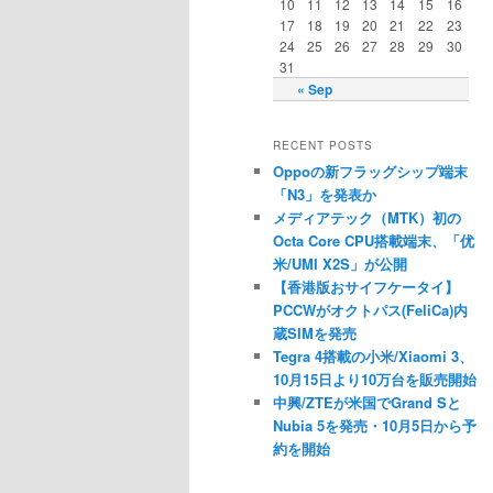
10
11
12
13
14
15
16
17
18
19
20
21
22
23
24
25
26
27
28
29
30
31
« Sep
RECENT POSTS
Oppoの新フラッグシップ端末
「N3」を発表か
メディアテック（MTK）初の
Octa Core CPU搭載端末、「优
米/UMI X2S」が公開
【香港版おサイフケータイ】
PCCWがオクトパス(FeliCa)内
蔵SIMを発売
Tegra 4搭載の小米/Xiaomi 3、
10月15日より10万台を販売開始
中興/ZTEが米国でGrand Sと
Nubia 5を発売・10月5日から予
約を開始