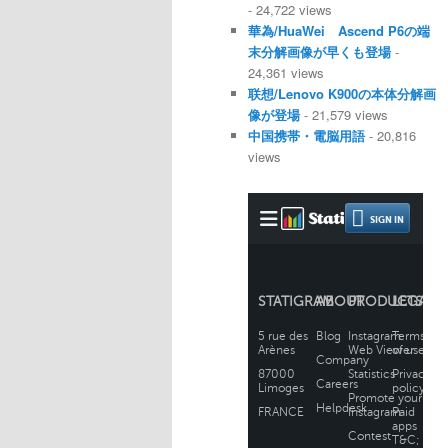
- 24,722 views
華為/HuaWei Ascend P6の端
末分解画像が早くも登場
-
24,361 views
联想/Lenovo K900の本体分解画
像が登場
- 21,579 views
中国携帯・電脳用語
- 20,816
views