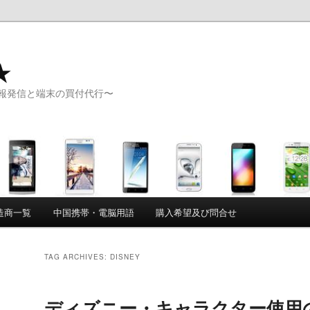
★
報発信と端末の買付代行〜
造商一覧
中国携帯・電脳用語
購入希望及び問合せ
TAG ARCHIVES:
DISNEY
ディズニー・キャラクター使用