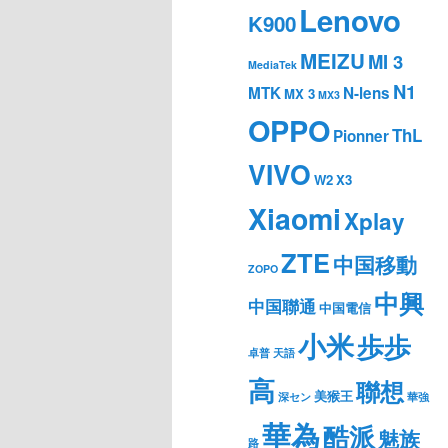
Lenovo
K900
MEIZU
MI 3
MediaTek
N1
MTK
N-lens
MX 3
MX3
OPPO
ThL
Pionner
VIVO
W2
X3
Xiaomi
Xplay
ZTE
中国移動
ZOPO
中興
中国聯通
中国電信
小米
歩歩
卓普
天語
高
聯想
美猴王
深セン
華強
華為
酷派
魅族
路