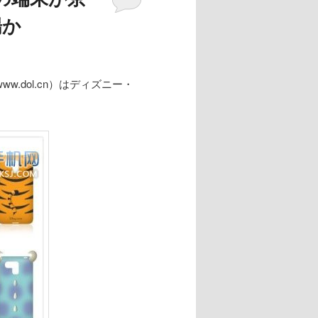
場か
.dol.cn）はディズニー・
。