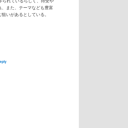
作られているらしく、待受や
れ、また、テーマなども豊富
む狙いがあるとしている。
eply