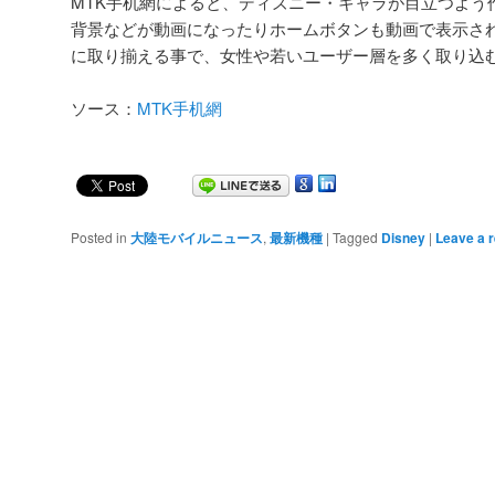
MTK手机網によると、ディズニー・キャラが目立つよう
背景などが動画になったりホームボタンも動画で表示さ
に取り揃える事で、女性や若いユーザー層を多く取り込
ソース：
MTK手机網
Posted in
大陸モバイルニュース
,
最新機種
|
Tagged
Disney
|
Leave a r