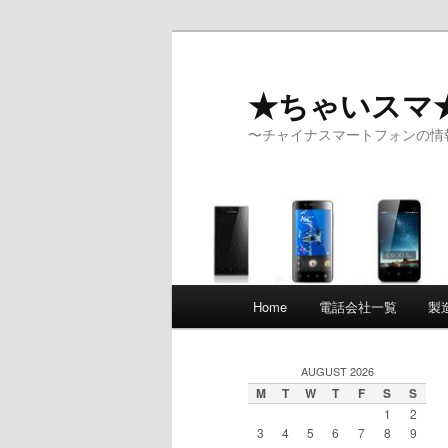
★ちゃいスマ
〜チャイナスマートフォンの情
Main menu
Home
電話会社一覧
製
Skip to primary content
Skip to secondary content
AUGUST 2026
M
T
W
T
F
S
S
1
2
3
4
5
6
7
8
9