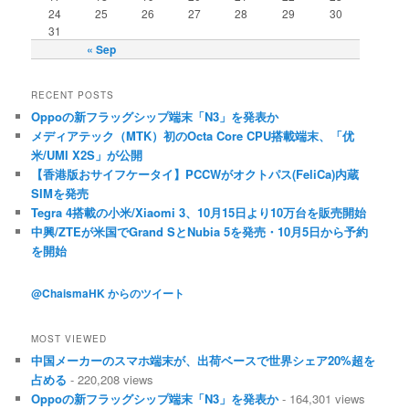
24
25
26
27
28
29
30
31
« Sep
RECENT POSTS
Oppoの新フラッグシップ端末「N3」を発表か
メディアテック（MTK）初のOcta Core CPU搭載端末、「优
米/UMI X2S」が公開
【香港版おサイフケータイ】PCCWがオクトパス(FeliCa)内蔵
SIMを発売
Tegra 4搭載の小米/Xiaomi 3、10月15日より10万台を販売開始
中興/ZTEが米国でGrand SとNubia 5を発売・10月5日から予約
を開始
@ChaismaHK からのツイート
MOST VIEWED
中国メーカーのスマホ端末が、出荷ベースで世界シェア20%超を
占める
- 220,208 views
Oppoの新フラッグシップ端末「N3」を発表か
- 164,301 views