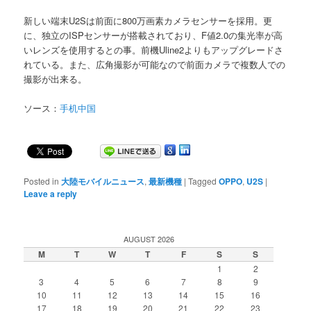
新しい端末U2Sは前面に800万画素カメラセンサーを採用。更
に、独立のISPセンサーが搭載されており、F値2.0の集光率が高
いレンズを使用するとの事。前機Uline2よりもアップグレードさ
れている。また、広角撮影が可能なので前面カメラで複数人での
撮影が出来る。
ソース：
手机中国
Posted in
大陸モバイルニュース
,
最新機種
|
Tagged
OPPO
,
U2S
|
Leave a reply
AUGUST 2026
M
T
W
T
F
S
S
1
2
3
4
5
6
7
8
9
10
11
12
13
14
15
16
17
18
19
20
21
22
23