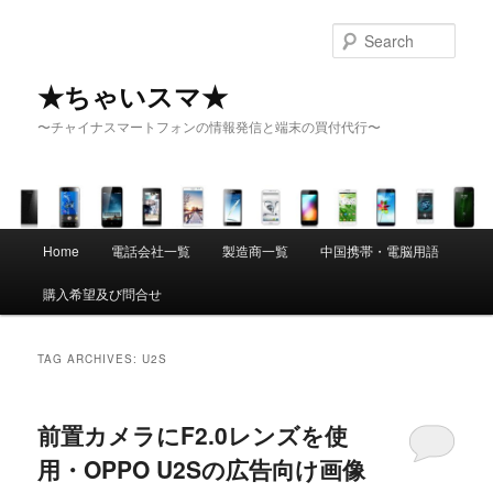
Sear
★ちゃいスマ★
〜チャイナスマートフォンの情報発信と端末の買付代行〜
Main menu
Home
電話会社一覧
製造商一覧
中国携帯・電脳用語
Skip to primary content
Skip to secondary content
購入希望及び問合せ
TAG ARCHIVES:
U2S
前置カメラにF2.0レンズを使
用・OPPO U2Sの広告向け画像