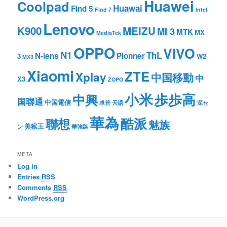
Huawei
Coolpad
Huawai
Find 5
Find 7
Intel
Lenovo
K900
MEIZU
MI 3
MTK
MX
MediaTek
OPPO
VIVO
N1
ThL
N-lens
Pionner
3
W2
MX3
Xiaomi
ZTE
Xplay
中国移動
中
X3
ZOPO
小米
歩歩高
中興
国聯通
中国電信
卓普
天語
深セ
華為
酷派
聯想
魅族
美猴王
ン
華強路
META
Log in
Entries
RSS
Comments
RSS
WordPress.org