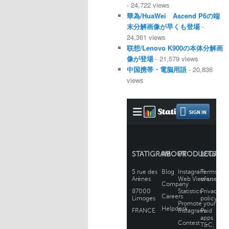
- 24,722 views
華為/HuaWei Ascend P6の端
末分解画像が早くも登場
-
24,361 views
联想/Lenovo K900の本体分解画
像が登場
- 21,579 views
中国携帯・電脳用語
- 20,836
views