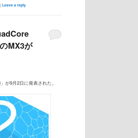
|
Leave a reply
dCore
のMX3が
3」が9月2日に発表された。