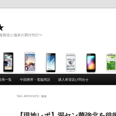
★
報発信と端末の買付代行〜
造商一覧
中国携帯・電脳用語
購入希望及び問合せ
TAG ARCHIVES:
魅族
【現地レポ】深セン華強北を徘徊