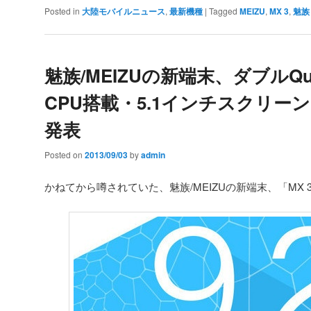
Posted in
大陸モバイルニュース
,
最新機種
|
Tagged
MEIZU
,
MX 3
,
魅族
魅族/MEIZUの新端末、ダブルQua
CPU搭載・5.1インチスクリーン
発表
Posted on
2013/09/03
by
admin
かねてから噂されていた、魅族/MEIZUの新端末、「MX 