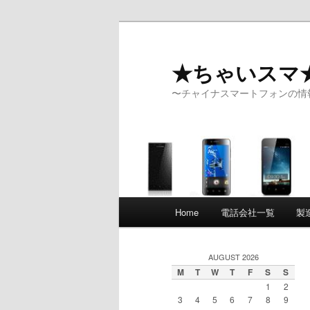
★ちゃいスマ
〜チャイナスマートフォンの情
Main menu
Home
電話会社一覧
製
Skip to primary content
Skip to secondary content
AUGUST 2026
M
T
W
T
F
S
S
1
2
3
4
5
6
7
8
9