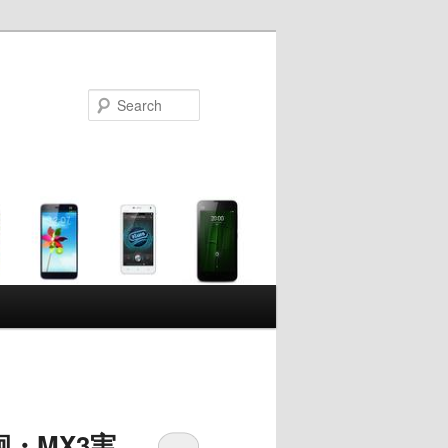
Search
・MX3実