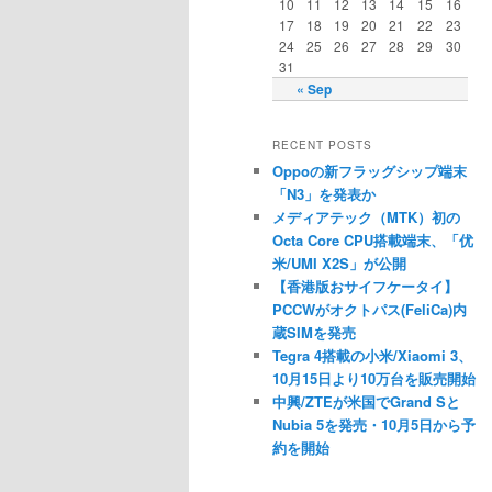
10
11
12
13
14
15
16
17
18
19
20
21
22
23
24
25
26
27
28
29
30
31
« Sep
RECENT POSTS
Oppoの新フラッグシップ端末
「N3」を発表か
メディアテック（MTK）初の
Octa Core CPU搭載端末、「优
米/UMI X2S」が公開
【香港版おサイフケータイ】
PCCWがオクトパス(FeliCa)内
蔵SIMを発売
Tegra 4搭載の小米/Xiaomi 3、
10月15日より10万台を販売開始
中興/ZTEが米国でGrand Sと
Nubia 5を発売・10月5日から予
約を開始