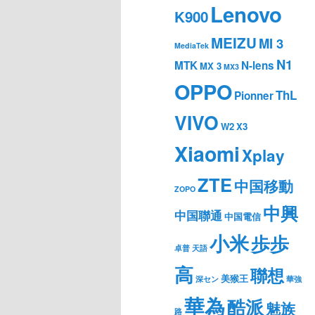
Lenovo
K900
MEIZU
MI 3
MediaTek
N1
MTK
N-lens
MX 3
MX3
OPPO
ThL
Pionner
VIVO
W2
X3
Xiaomi
Xplay
ZTE
中国移動
ZOPO
中興
中国聯通
中国電信
小米
歩歩
卓普
天語
高
聯想
美猴王
深セン
華強
華為
酷派
魅族
路