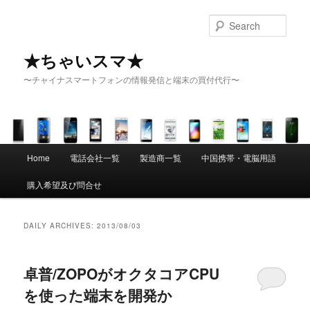
Sear
★ちゃいスマ★
〜チャイナスマートフォンの情報発信と端末の買付代行〜
Main menu
Home
電話会社一覧
製造商一覧
中国携帯・電脳用語
Skip to primary content
Skip to secondary content
購入希望及び問合せ
DAILY ARCHIVES:
2013/08/03
卓普/ZOPOがオクタコアCPU
を使った端末を開発か