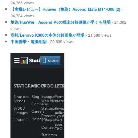
24,765 views
【実機レビュー】Huawei（華為）Ascend Mate MT1-U06 (2)
-
24,724 views
華為/HuaWei Ascend P6の端末分解画像が早くも登場
- 24,362
views
联想/Lenovo K900の本体分解画像が登場
- 21,580 views
中国携帯・電脳用語
- 20,839 views