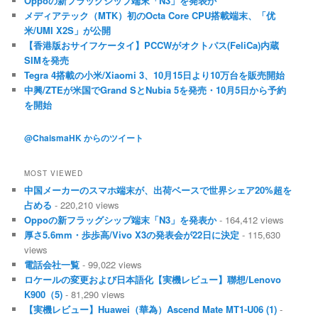
Oppoの新フラッグシップ端末「N3」を発表か
メディアテック（MTK）初のOcta Core CPU搭載端末、「优
米/UMI X2S」が公開
【香港版おサイフケータイ】PCCWがオクトパス(FeliCa)内蔵
SIMを発売
Tegra 4搭載の小米/Xiaomi 3、10月15日より10万台を販売開始
中興/ZTEが米国でGrand SとNubia 5を発売・10月5日から予約
を開始
@ChaismaHK からのツイート
MOST VIEWED
中国メーカーのスマホ端末が、出荷ベースで世界シェア20%超を
占める
- 220,210 views
Oppoの新フラッグシップ端末「N3」を発表か
- 164,412 views
厚さ5.6mm・歩歩高/Vivo X3の発表会が22日に決定
- 115,630
views
電話会社一覧
- 99,022 views
ロケールの変更および日本語化【実機レビュー】聯想/Lenovo
K900（5)
- 81,290 views
【実機レビュー】Huawei（華為）Ascend Mate MT1-U06 (1)
-