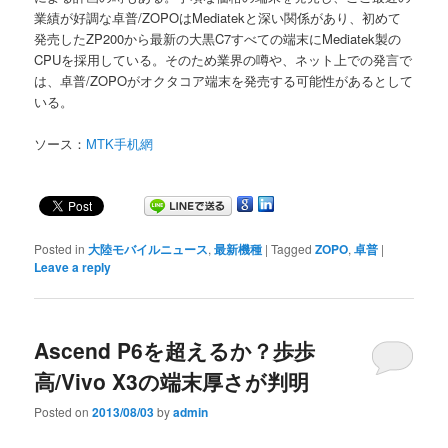
業績が好調な卓普/ZOPOはMediatekと深い関係があり、初めて
発売したZP200から最新の大黒C7すべての端末にMediatek製の
CPUを採用している。そのため業界の噂や、ネット上での発言で
は、卓普/ZOPOがオクタコア端末を発売する可能性があるとして
いる。
ソース：
MTK手机網
Posted in
大陸モバイルニュース
,
最新機種
|
Tagged
ZOPO
,
卓普
|
Leave a reply
Ascend P6を超えるか？歩歩
高/Vivo X3の端末厚さが判明
Posted on
2013/08/03
by
admin