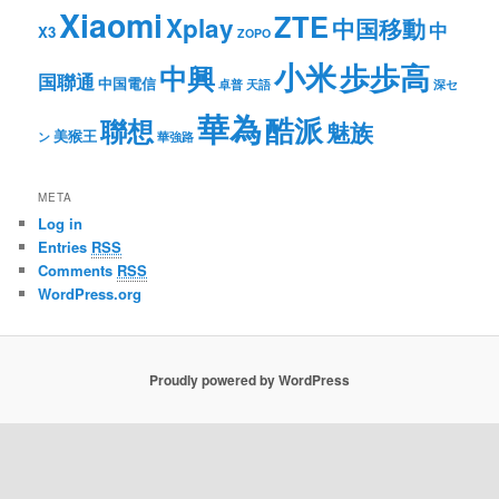
Xiaomi
ZTE
Xplay
中国移動
中
X3
ZOPO
小米
歩歩高
中興
国聯通
中国電信
卓普
天語
深セ
華為
酷派
聯想
魅族
美猴王
ン
華強路
META
Log in
Entries
RSS
Comments
RSS
WordPress.org
Proudly powered by WordPress