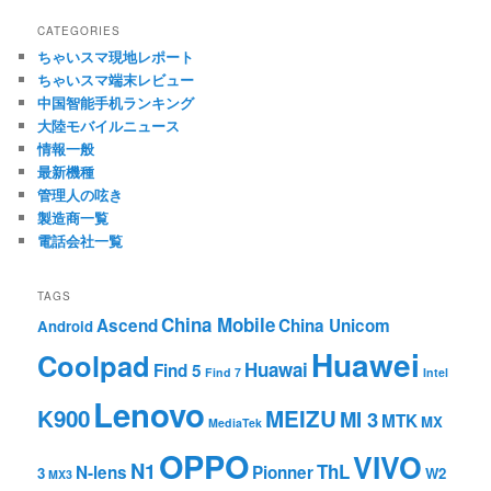
CATEGORIES
ちゃいスマ現地レポート
ちゃいスマ端末レビュー
中国智能手机ランキング
大陸モバイルニュース
情報一般
最新機種
管理人の呟き
製造商一覧
電話会社一覧
TAGS
China Mobile
Ascend
China Unicom
Android
Huawei
Coolpad
Huawai
Find 5
Find 7
Intel
Lenovo
K900
MEIZU
MI 3
MTK
MX
MediaTek
OPPO
VIVO
N1
ThL
N-lens
Pionner
3
W2
MX3