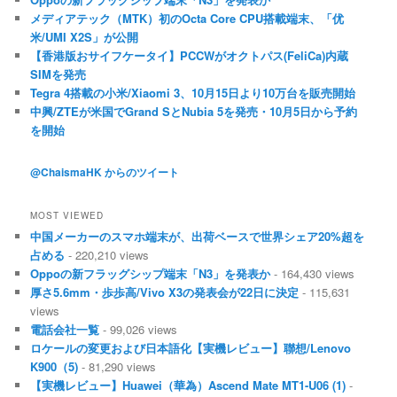
メディアテック（MTK）初のOcta Core CPU搭載端末、「优
米/UMI X2S」が公開
【香港版おサイフケータイ】PCCWがオクトパス(FeliCa)内蔵
SIMを発売
Tegra 4搭載の小米/Xiaomi 3、10月15日より10万台を販売開始
中興/ZTEが米国でGrand SとNubia 5を発売・10月5日から予約
を開始
@ChaismaHK からのツイート
MOST VIEWED
中国メーカーのスマホ端末が、出荷ベースで世界シェア20%超を
占める
- 220,210 views
Oppoの新フラッグシップ端末「N3」を発表か
- 164,430 views
厚さ5.6mm・歩歩高/Vivo X3の発表会が22日に決定
- 115,631
views
電話会社一覧
- 99,026 views
ロケールの変更および日本語化【実機レビュー】聯想/Lenovo
K900（5)
- 81,290 views
【実機レビュー】Huawei（華為）Ascend Mate MT1-U06 (1)
-