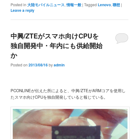
Posted in
大陸モバイルニュース
,
情報一般
|
Tagged
Lenovo
,
聯想
|
Leave a reply
中興/ZTEがスマホ向けCPUを
独自開発中・年内にも供給開始
か
Posted on
2013/08/16
by
admin
PCONLINEが伝えた所によると、中興/ZTEがARMコアを使用し
たスマホ向けCPUを独自開発していると報じている。