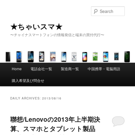
Sear
★ちゃいスマ★
〜チャイナスマートフォンの情報発信と端末の買付代行〜
Main menu
Home
電話会社一覧
製造商一覧
中国携帯・電脳用語
Skip to primary content
Skip to secondary content
購入希望及び問合せ
DAILY ARCHIVES:
2013/08/16
聯想/Lenovoの2013年上半期決
算、スマホとタブレット製品