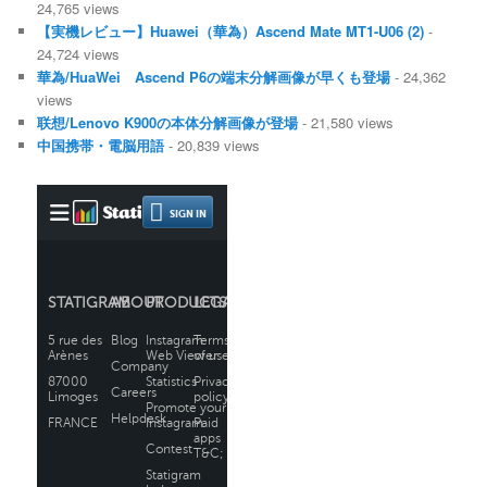
24,765 views
【実機レビュー】Huawei（華為）Ascend Mate MT1-U06 (2)
-
24,724 views
華為/HuaWei Ascend P6の端末分解画像が早くも登場
- 24,362
views
联想/Lenovo K900の本体分解画像が登場
- 21,580 views
中国携帯・電脳用語
- 20,839 views