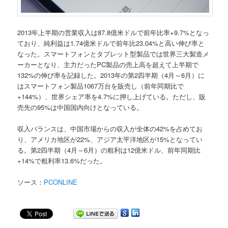
2013年上半期の営業収入は87.8億米ドルで前年比率+9.7%となっ
ており、純利益は1.74億米ドルで前年比23.04%と高い伸び率と
なった。スマートフォンとタブレット型製品では世界三大製造メ
ーカーとなり、主力だったPC製品の売上高を超えて上半期で
132%の伸び率を記録した。2013年の第2四半期（4月～6月）に
はスマートフォン製品1067万台を販売し（前年同期比で
+144%）、世界シェア率を4.7%に押し上げている。ただし、販
売先の95%は中国国内向けとなっている。
収入バランスは、中国市場からの収入が全体の42%を占めてお
り、アメリカ地区が22%、アジア太平洋地区が15%となってい
る。第2四半期（4月～6月）の粗利は12億米ドル、前年同期比
+14%で粗利率13.6%だった。
ソース：
PCONLINE