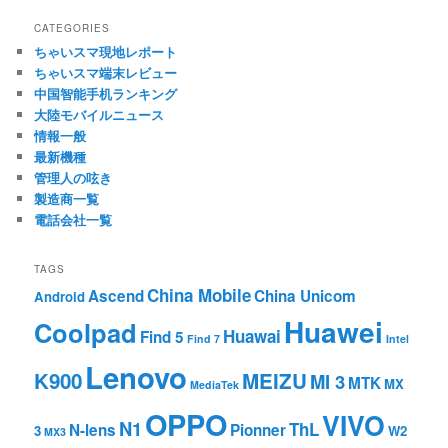
CATEGORIES
ちゃいスマ現地レポート
ちゃいスマ端末レビュー
中国智能手机ランキング
大陸モバイルニュース
情報一般
最新機種
管理人の呟き
製造商一覧
電話会社一覧
TAGS
China Mobile
Ascend
China Unicom
Android
Huawei
Coolpad
Huawai
Find 5
Find 7
Intel
Lenovo
K900
MEIZU
MI 3
MTK
MX
MediaTek
OPPO
VIVO
N1
ThL
N-lens
Pionner
3
W2
MX3