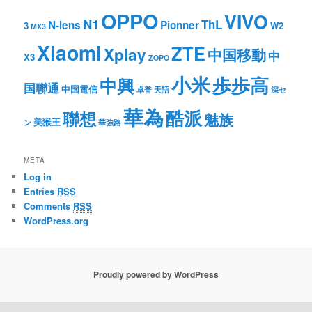
OPPO
VIVO
N1
ThL
N-lens
Pionner
3
W2
MX3
Xiaomi
ZTE
Xplay
中国移動
中
X3
ZOPO
小米
歩歩高
中興
国聯通
中国電信
卓普
天語
深セ
華為
酷派
聯想
魅族
美猴王
ン
華強路
META
Log in
Entries
RSS
Comments
RSS
WordPress.org
Proudly powered by WordPress