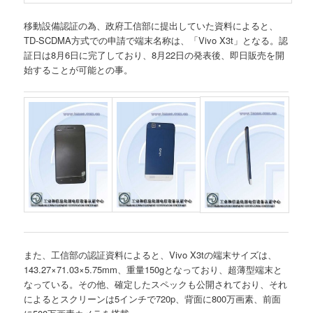
移動設備認証の為、政府工信部に提出していた資料によると、
TD-SCDMA方式での申請で端末名称は、「Vivo X3t」となる。認
証日は8月6日に完了しており、8月22日の発表後、即日販売を開
始することが可能との事。
また、工信部の認証資料によると、Vivo X3tの端末サイズは、
143.27×71.03×5.75mm、重量150gとなっており、超薄型端末と
なっている。その他、確定したスペックも公開されており、それ
によるとスクリーンは5インチで720p、背面に800万画素、前面