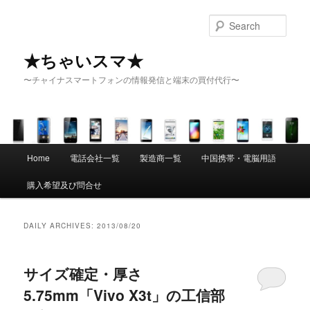
Sear
★ちゃいスマ★
〜チャイナスマートフォンの情報発信と端末の買付代行〜
Main menu
Home
電話会社一覧
製造商一覧
中国携帯・電脳用語
Skip to primary content
Skip to secondary content
購入希望及び問合せ
DAILY ARCHIVES:
2013/08/20
サイズ確定・厚さ
5.75mm「Vivo X3t」の工信部