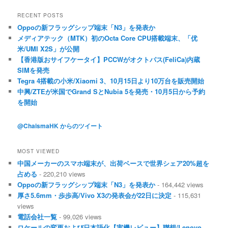
RECENT POSTS
Oppoの新フラッグシップ端末「N3」を発表か
メディアテック（MTK）初のOcta Core CPU搭載端末、「优
米/UMI X2S」が公開
【香港版おサイフケータイ】PCCWがオクトパス(FeliCa)内蔵
SIMを発売
Tegra 4搭載の小米/Xiaomi 3、10月15日より10万台を販売開始
中興/ZTEが米国でGrand SとNubia 5を発売・10月5日から予約
を開始
@ChaismaHK からのツイート
MOST VIEWED
中国メーカーのスマホ端末が、出荷ベースで世界シェア20%超を
占める
- 220,210 views
Oppoの新フラッグシップ端末「N3」を発表か
- 164,442 views
厚さ5.6mm・歩歩高/Vivo X3の発表会が22日に決定
- 115,631
views
電話会社一覧
- 99,026 views
ロケールの変更および日本語化【実機レビュー】聯想/Lenovo