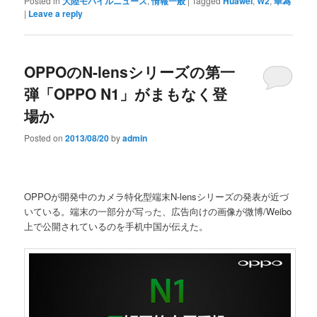
Posted in
大陸モバイルニュース
,
情報一般
|
Tagged
Huawei
,
W2
,
華為
|
Leave a reply
OPPOのN-lensシリーズの第一
弾「OPPO N1」がまもなく登
場か
Posted on
2013/08/20
by
admin
OPPOが開発中のカメラ特化型端末N-lensシリーズの発表が近づ
いている。端末の一部分が写った、広告向けの画像が微博/Weibo
上で公開されているのを手机中国が伝えた。