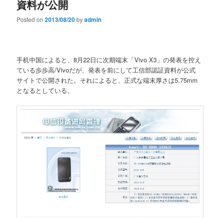
資料が公開
Posted on
2013/08/20
by
admin
手机中国によると、8月22日に次期端末「Vivo X3」の発表を控え
ている歩歩高/Vivoだが、発表を前にして工信部認証資料が公式
サイトで公開された。それによると、正式な端末厚さは5.75mm
となるとしている。