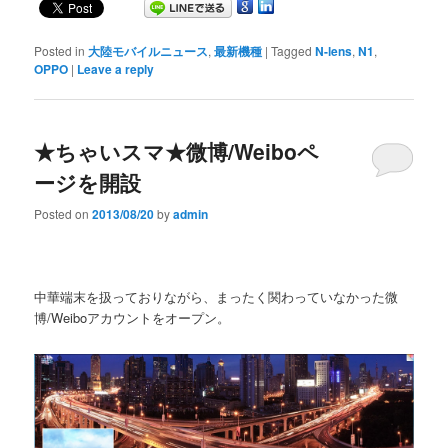
Posted in
大陸モバイルニュース
,
最新機種
|
Tagged
N-lens
,
N1
,
OPPO
|
Leave a reply
★ちゃいスマ★微博/Weiboペ
ージを開設
Posted on
2013/08/20
by
admin
中華端末を扱っておりながら、まったく関わっていなかった微
博/Weiboアカウントをオープン。