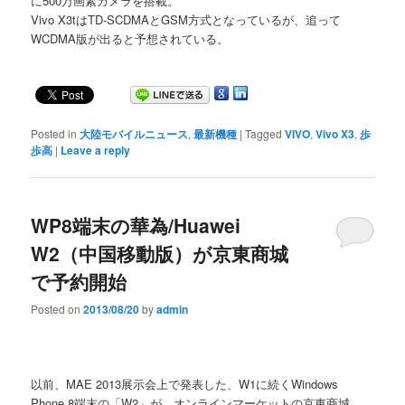
に500万画素カメラを搭載。
Vivo X3tはTD-SCDMAとGSM方式となっているが、追って
WCDMA版が出ると予想されている。
Posted in
大陸モバイルニュース
,
最新機種
|
Tagged
VIVO
,
Vivo X3
,
歩
歩高
|
Leave a reply
WP8端末の華為/Huawei
W2（中国移動版）が京東商城
で予約開始
Posted on
2013/08/20
by
admin
以前、MAE 2013展示会上で発表した、W1に続くWindows
Phone 8端末の「W2」が、オンラインマーケットの京東商城