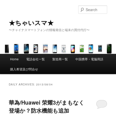
Sear
★ちゃいスマ★
〜チャイナスマートフォンの情報発信と端末の買付代行〜
Main menu
Home
電話会社一覧
製造商一覧
中国携帯・電脳用語
Skip to primary content
Skip to secondary content
購入希望及び問合せ
DAILY ARCHIVES:
2013/08/04
華為/Huawei 荣耀3がまもなく
登場か？防水機能も追加