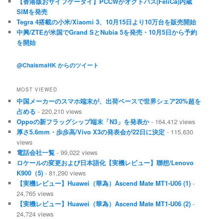
【香港版おサイフケータイ】PCCWがオクトパス(FeliCa)内蔵
SIMを発売
Tegra 4搭載の小米/Xiaomi 3、10月15日より10万台を販売開始
中興/ZTEが米国でGrand SとNubia 5を発売・10月5日から予約
を開始
@ChaismaHK からのツイート
MOST VIEWED
中国メーカーのスマホ端末が、出荷ベースで世界シェア20%超を
占める
- 220,210 views
Oppoの新フラッグシップ端末「N3」を発表か
- 164,412 views
厚さ5.6mm・歩歩高/Vivo X3の発表会が22日に決定
- 115,630
views
電話会社一覧
- 99,022 views
ロケールの変更および日本語化【実機レビュー】聯想/Lenovo
K900（5)
- 81,290 views
【実機レビュー】Huawei（華為）Ascend Mate MT1-U06 (1)
-
24,765 views
【実機レビュー】Huawei（華為）Ascend Mate MT1-U06 (2)
-
24,724 views