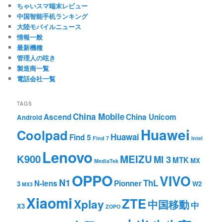
ちゃいスマ端末レビュー
中国智能手机ランキング
大陸モバイルニュース
情報一般
最新機種
管理人の呟き
製造商一覧
電話会社一覧
TAGS
China Mobile
Ascend
China Unicom
Android
Huawei
Coolpad
Huawai
Find 5
Find 7
Intel
Lenovo
K900
MEIZU
MI 3
MTK
MX
MediaTek
OPPO
VIVO
N1
ThL
N-lens
Pionner
3
W2
MX3
Xiaomi
ZTE
Xplay
中国移動
中
X3
ZOPO