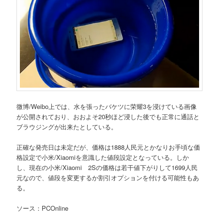
微博/Weibo上では、水を張ったバケツに荣耀3を浸けている画像
が公開されており、おおよそ20秒ほど浸した後でも正常に通話と
ブラウジングが出来たとしている。
正確な発売日は未定だが、価格は1888人民元とかなりお手頃な価
格設定で小米/Xiaomiを意識した値段設定となっている。しか
し、現在の小米/Xiaomi 2Sの価格は若干値下がりして1699人民
元なので、値段を変更するか割引オプションを付ける可能性もあ
る。
ソース：PCOnline