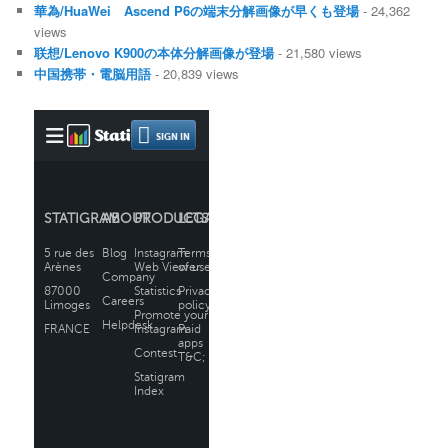
華為/HuaWei Ascend P6の端末分解画像が早くも登場
- 24,362
views
联想/Lenovo K900の本体分解画像が登場
- 21,580 views
中国携帯・電脳用語
- 20,839 views