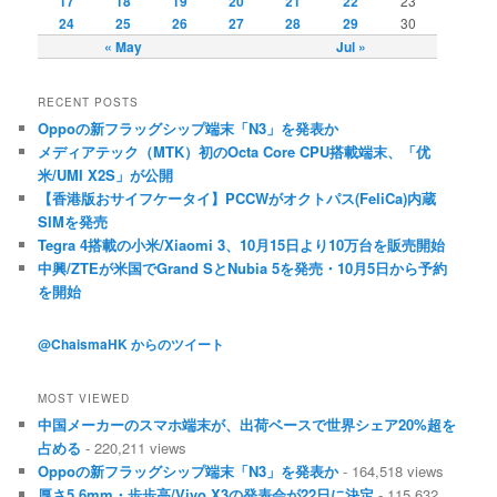
17
18
19
20
21
22
23
24
25
26
27
28
29
30
« May
Jul »
RECENT POSTS
Oppoの新フラッグシップ端末「N3」を発表か
メディアテック（MTK）初のOcta Core CPU搭載端末、「优
米/UMI X2S」が公開
【香港版おサイフケータイ】PCCWがオクトパス(FeliCa)内蔵
SIMを発売
Tegra 4搭載の小米/Xiaomi 3、10月15日より10万台を販売開始
中興/ZTEが米国でGrand SとNubia 5を発売・10月5日から予約
を開始
@ChaismaHK からのツイート
MOST VIEWED
中国メーカーのスマホ端末が、出荷ベースで世界シェア20%超を
占める
- 220,211 views
Oppoの新フラッグシップ端末「N3」を発表か
- 164,518 views
厚さ5.6mm・歩歩高/Vivo X3の発表会が22日に決定
- 115,632