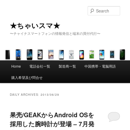
Sear
★ちゃいスマ★
〜チャイナスマートフォンの情報発信と端末の買付代行〜
Main menu
Home
電話会社一覧
製造商一覧
中国携帯・電脳用語
Skip to primary content
Skip to secondary content
購入希望及び問合せ
DAILY ARCHIVES:
2013/06/29
果壳/GEAKからAndroid OSを
採用した腕時計が登場 – 7月発