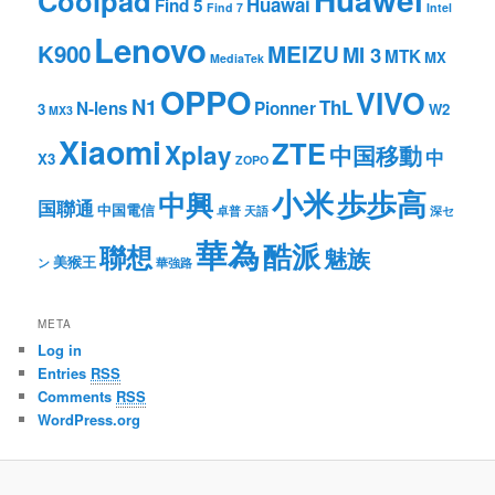
Coolpad
Huawai
Find 5
Find 7
Intel
Lenovo
K900
MEIZU
MI 3
MTK
MX
MediaTek
OPPO
VIVO
N1
ThL
N-lens
Pionner
3
W2
MX3
Xiaomi
ZTE
Xplay
中国移動
中
X3
ZOPO
小米
歩歩高
中興
国聯通
中国電信
卓普
天語
深セ
華為
酷派
聯想
魅族
美猴王
ン
華強路
META
Log in
Entries
RSS
Comments
RSS
WordPress.org