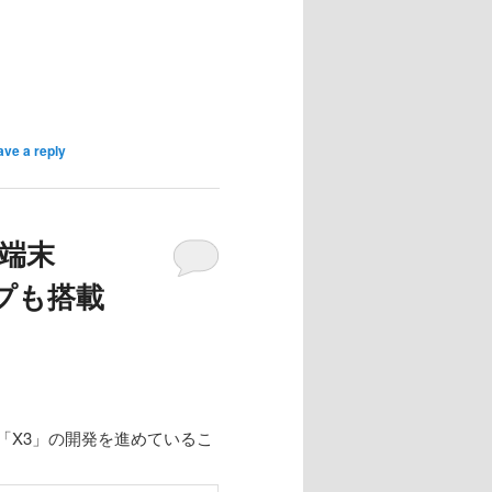
ave a reply
新端末
プも搭載
末の「X3」の開発を進めているこ