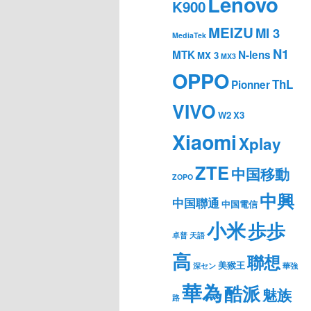
Lenovo
K900
MEIZU
MI 3
MediaTek
N1
MTK
N-lens
MX 3
MX3
OPPO
ThL
Pionner
VIVO
W2
X3
Xiaomi
Xplay
ZTE
中国移動
ZOPO
中興
中国聯通
中国電信
小米
歩歩
卓普
天語
高
聯想
美猴王
深セン
華強
華為
酷派
魅族
路