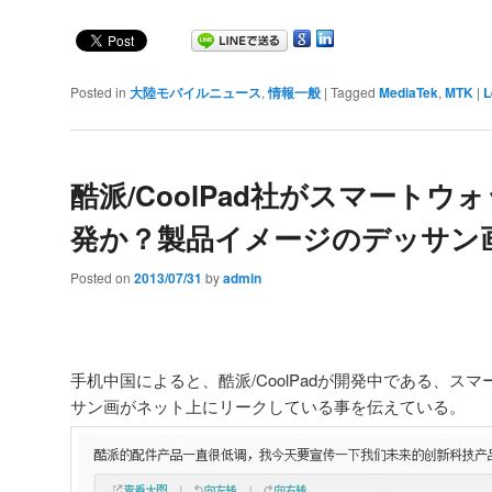
Posted in
大陸モバイルニュース
,
情報一般
|
Tagged
MediaTek
,
MTK
|
L
酷派/CoolPad社がスマートウ
発か？製品イメージのデッサン
Posted on
2013/07/31
by
admin
手机中国によると、酷派/CoolPadが開発中である、ス
サン画がネット上にリークしている事を伝えている。